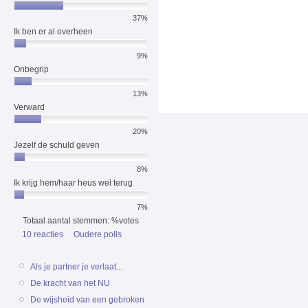
37%
Ik ben er al overheen
9%
Onbegrip
13%
Verward
20%
Jezelf de schuld geven
8%
Ik krijg hem/haar heus wel terug
7%
Totaal aantal stemmen: %votes
10 reacties
Oudere polls
Als je partner je verlaat...
De kracht van het NU
De wijsheid van een gebroken