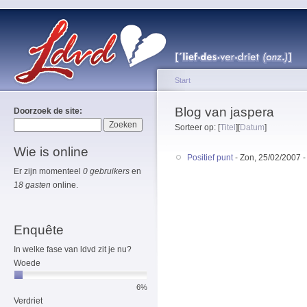
Start
Blog van jaspera
Doorzoek de site:
Sorteer op: [
Titel
][
Datum
]
Wie is online
Positief punt
- Zon, 25/02/2007 -
Er zijn momenteel
0 gebruikers
en
18 gasten
online.
Enquête
In welke fase van ldvd zit je nu?
Woede
6%
Verdriet