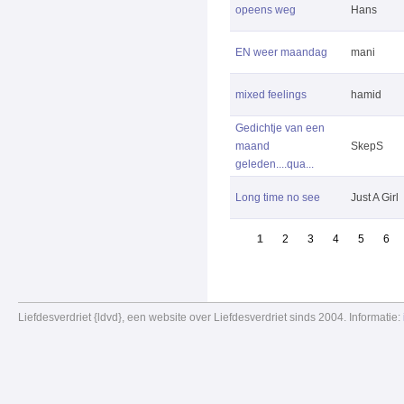
opeens weg
Hans
EN weer maandag
mani
mixed feelings
hamid
Gedichtje van een
maand
SkepS
geleden....qua...
Long time no see
Just A Girl
1
2
3
4
5
6
Liefdesverdriet {ldvd}, een website over Liefdesverdriet sinds 2004. Informatie: