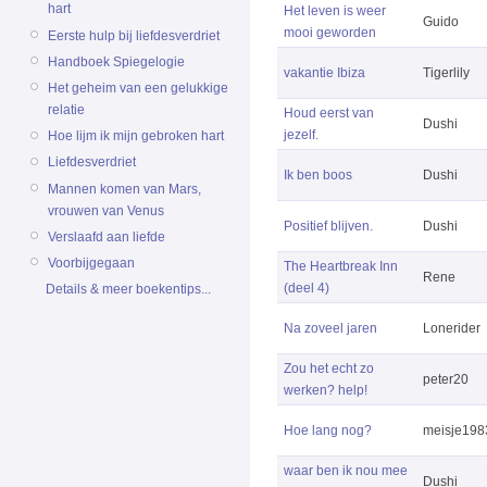
hart
Het leven is weer
Guido
mooi geworden
Eerste hulp bij liefdesverdriet
Handboek Spiegelogie
vakantie Ibiza
Tigerlily
Het geheim van een gelukkige
relatie
Houd eerst van
Dushi
jezelf.
Hoe lijm ik mijn gebroken hart
Liefdesverdriet
Ik ben boos
Dushi
Mannen komen van Mars,
vrouwen van Venus
Positief blijven.
Dushi
Verslaafd aan liefde
Voorbijgegaan
The Heartbreak Inn
Rene
(deel 4)
Details & meer boekentips...
Na zoveel jaren
Lonerider
Zou het echt zo
peter20
werken? help!
Hoe lang nog?
meisje198
waar ben ik nou mee
Dushi