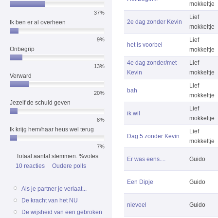
mokkeltje
37%
Lief
2e dag zonder Kevin
Ik ben er al overheen
mokkeltje
Lief
9%
het is voorbei
Onbegrip
mokkeltje
4e dag zonder/met
Lief
13%
Kevin
mokkeltje
Verward
Lief
bah
20%
mokkeltje
Jezelf de schuld geven
Lief
ik wil
mokkeltje
8%
Ik krijg hem/haar heus wel terug
Lief
Dag 5 zonder Kevin
mokkeltje
7%
Totaal aantal stemmen: %votes
Er was eens....
Guido
10 reacties
Oudere polls
Een Dipje
Guido
Als je partner je verlaat...
De kracht van het NU
nieveel
Guido
De wijsheid van een gebroken