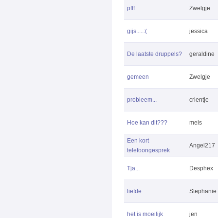
pfff
Zwelgje
gijs.....:(
jessica
De laatste druppels?
geraldine
gemeen
Zwelgje
probleem...
crientje
Hoe kan dit???
meis
Een kort
Angel217
telefoongesprek
Tja...
Desphex
liefde
Stephanie
het is moeilijk
jen