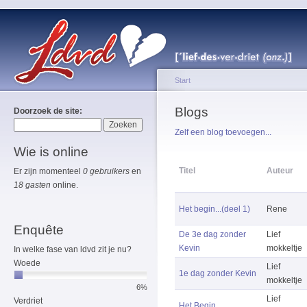
Start
Blogs
Doorzoek de site:
Zelf een blog toevoegen...
Wie is online
Titel
Auteur
Er zijn momenteel
0 gebruikers
en
18 gasten
online.
Het begin...(deel 1)
Rene
Enquête
De 3e dag zonder
Lief
Kevin
mokkeltje
In welke fase van ldvd zit je nu?
Woede
Lief
1e dag zonder Kevin
mokkeltje
6%
Lief
Verdriet
Het Begin...