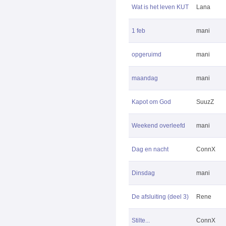
Wat is het leven KUT
Lana
1 feb
mani
opgeruimd
mani
maandag
mani
Kapot om God
SuuzZ
Weekend overleefd
mani
Dag en nacht
ConnX
Dinsdag
mani
De afsluiting (deel 3)
Rene
Stilte...
ConnX