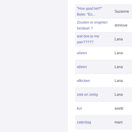
"Hoe gaat het?"
Suzanne
Beter. "En...
Zouden er engelen
drinlove
bestaan ?
wat doe je me
Lana
aan?????
alleen
Lana
alleen
Lana
afkicken
Lana
ziek en zielig
Lana
kut
asetit
zaterdag
mani