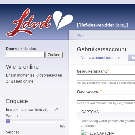
Start
Gebruikersaccount
Doorzoek de site:
Nieuw account aanmaken
I
Wie is online
Gebruikersnaam:
*
Er zijn momenteel
0 gebruikers
en
17 gasten
online.
Vul uw Liefdesverdriet {ldvd} gebruikersn
Wachtwoord:
*
Enquête
Geef het wachtwoord dat bij uw gebruike
In welke fase van ldvd zit je nu?
CAPTCHA
Woede
Deze vraag wordt gesteld om geauto
voorkomen.
6%
Verdriet