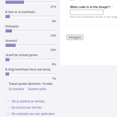
37%
What code is in the image?:
*
Ik ben er al overheen
Enter the characters shown in the ima
9%
Onbegrip
13%
Verward
20%
Jezelf de schuld geven
8%
Ik krijg hem/haar heus wel terug
7%
Totaal aantal stemmen: %votes
10 reacties
Oudere polls
Als je partner je verlaat...
De kracht van het NU
De wijsheid van een gebroken