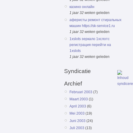
казино онлайн
1 jaar 32 weken
geleden
аферисты ремонт стиральных
машин https://sk-service1.ru
1 jaar 32 weken
geleden
1xslots зеркало 1хслотс
регистрация перейти на
1xslots
1 jaar 32 weken
geleden
Syndicatie
Archief
Februari 2003
(7)
Maart 2003
(1)
April 2003
(6)
Mei 2003
(19)
Juni 2003
(24)
Juli 2003
(13)