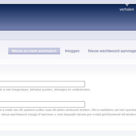
verhalen
Nieuw account aanmaken
Inloggen
Nieuw wachtwoord aanvrag
ie is niet toegestaan, behalve punten, streepjes en underscores.
le e-mails van dit systeem zullen naar dit adres verstuurd worden. Het e-mailadres zal niet open
nieuw wachtwoord vraagt of wanneer u over bepaald nieuws per e-mail geïnformeerd wil worden