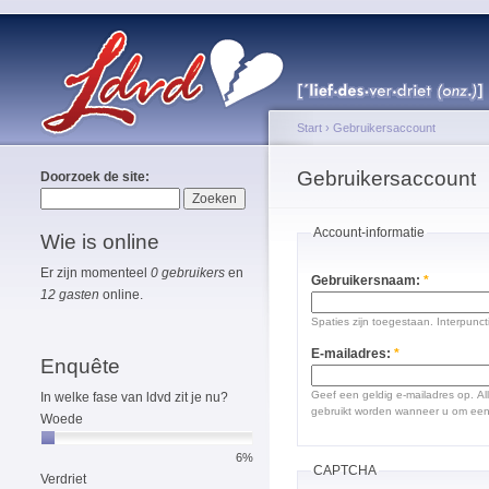
Start
›
Gebruikersaccount
Gebruikersaccount
Doorzoek de site:
Account-informatie
Wie is online
Er zijn momenteel
0 gebruikers
en
Gebruikersnaam:
*
12 gasten
online.
Spaties zijn toegestaan. Interpunct
E-mailadres:
*
Enquête
Geef een geldig e-mailadres op. Al
In welke fase van ldvd zit je nu?
gebruikt worden wanneer u om een 
Woede
6%
CAPTCHA
Verdriet