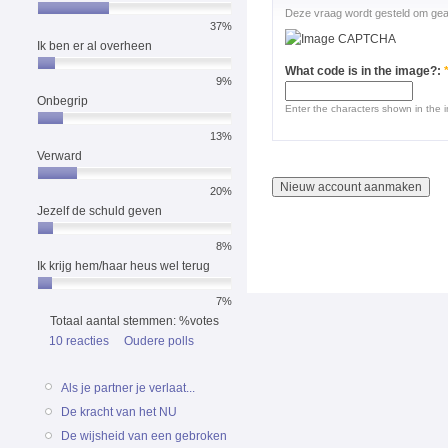
Deze vraag wordt gesteld om gea
37%
Ik ben er al overheen
What code is in the image?:
9%
Onbegrip
Enter the characters shown in the 
13%
Verward
20%
Jezelf de schuld geven
8%
Ik krijg hem/haar heus wel terug
7%
Totaal aantal stemmen: %votes
10 reacties
Oudere polls
Als je partner je verlaat...
De kracht van het NU
De wijsheid van een gebroken