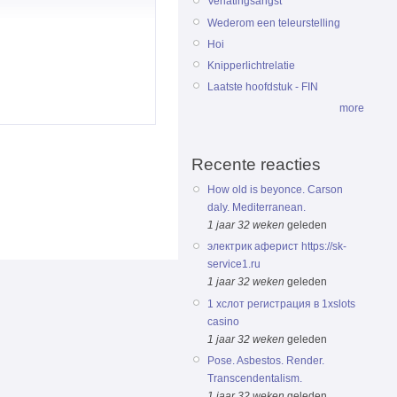
Verlatingsangst
Wederom een teleurstelling
Hoi
Knipperlichtrelatie
Laatste hoofdstuk - FIN
more
Recente reacties
How old is beyonce. Carson
daly. Mediterranean.
1 jaar 32 weken
geleden
электрик аферист https://sk-
service1.ru
1 jaar 32 weken
geleden
1 хслот регистрация в 1xslots
casino
1 jaar 32 weken
geleden
Pose. Asbestos. Render.
Transcendentalism.
1 jaar 32 weken
geleden