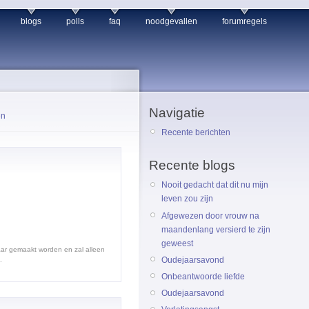
blogs
polls
faq
noodgevallen
forumregels
Navigatie
en
Recente berichten
Recente blogs
Nooit gedacht dat dit nu mijn
leven zou zijn
Afgewezen door vrouw na
maandenlang versierd te zijn
geweest
baar gemaakt worden en zal alleen
Oudejaarsavond
.
Onbeantwoorde liefde
Oudejaarsavond