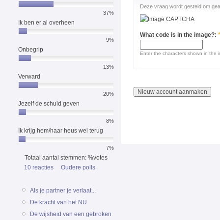
Deze vraag wordt gesteld om gea
37%
Ik ben er al overheen
What code is in the image?:
9%
Onbegrip
Enter the characters shown in the 
13%
Verward
20%
Jezelf de schuld geven
8%
Ik krijg hem/haar heus wel terug
7%
Totaal aantal stemmen: %votes
10 reacties
Oudere polls
Als je partner je verlaat...
De kracht van het NU
De wijsheid van een gebroken