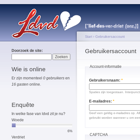
Start
›
Gebruikersaccount
Gebruikersaccount
Doorzoek de site:
Account-informatie
Wie is online
Er zijn momenteel
0 gebruikers
en
Gebruikersnaam:
*
16 gasten
online.
Spaties zijn toegestaan. Interpunct
E-mailadres:
*
Enquête
Geef een geldig e-mailadres op. Al
In welke fase van ldvd zit je nu?
gebruikt worden wanneer u om een 
Woede
6%
CAPTCHA
Verdriet