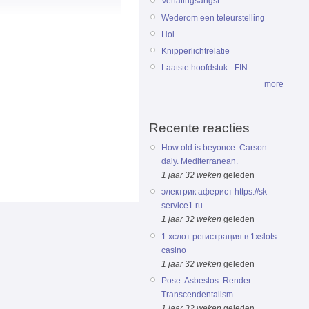
Verlatingsangst
Wederom een teleurstelling
Hoi
Knipperlichtrelatie
Laatste hoofdstuk - FIN
more
Recente reacties
How old is beyonce. Carson
daly. Mediterranean.
1 jaar 32 weken
geleden
электрик аферист https://sk-
service1.ru
1 jaar 32 weken
geleden
1 хслот регистрация в 1xslots
casino
1 jaar 32 weken
geleden
Pose. Asbestos. Render.
Transcendentalism.
1 jaar 32 weken
geleden