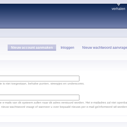
verhalen
Nieuw account aanmaken
Inloggen
Nieuw wachtwoord aanvrag
ie is niet toegestaan, behalve punten, streepjes en underscores.
le e-mails van dit systeem zullen naar dit adres verstuurd worden. Het e-mailadres zal niet open
nieuw wachtwoord vraagt of wanneer u over bepaald nieuws per e-mail geïnformeerd wil worden