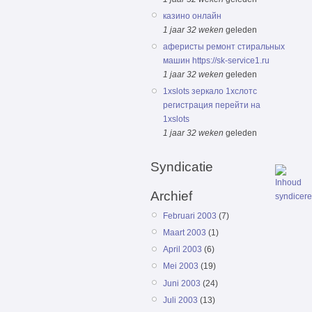
казино онлайн
1 jaar 32 weken
geleden
аферисты ремонт стиральных
машин https://sk-service1.ru
1 jaar 32 weken
geleden
1xslots зеркало 1хслотс
регистрация перейти на
1xslots
1 jaar 32 weken
geleden
Syndicatie
Archief
Februari 2003
(7)
Maart 2003
(1)
April 2003
(6)
Mei 2003
(19)
Juni 2003
(24)
Juli 2003
(13)