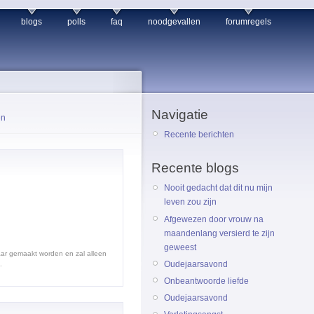
blogs
polls
faq
noodgevallen
forumregels
Navigatie
en
Recente berichten
Recente blogs
Nooit gedacht dat dit nu mijn
leven zou zijn
Afgewezen door vrouw na
maandenlang versierd te zijn
geweest
baar gemaakt worden en zal alleen
Oudejaarsavond
.
Onbeantwoorde liefde
Oudejaarsavond