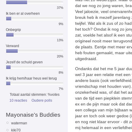
dat we nog zo jong waren, bra
37%
Veel jaloezie, veel onervarenh
Ik ben er al overheen
breuk heb ik mezelf jarenlan
twijfel. Wat als ik zus of zo h
9%
het toch? Omdat ik nog zo jong
Onbegrip
zat, voelde het alsof ik een st
13%
origineel nooit meer terugvon
Verward
de plaats. Eentje met meer erv
heb fouten gemaakt, maar uite
20%
uitgedraaid.
Jezelf de schuld geven
Ondanks dat het me 5 jaar duu
8%
wel 3 jaar een relatie met een
Ik krijg hem/haar heus wel terug
andere basis (ook verliefdhei
vriendschap met houden van). I
7%
onzekerheid was, of dat het a
Totaal aantal stemmen: %votes
van de tijd een piepklein stem
10 reacties
Oudere polls
ex en de pijn maar ook dat dac
een collega van mijn bijbaan we
Mayonaise's Buddies
jaar en toch ook weer gedoe (
en nog niet klaar ervoor - dit 
waterman
mij helemaal in een verliefdhe
kiki70