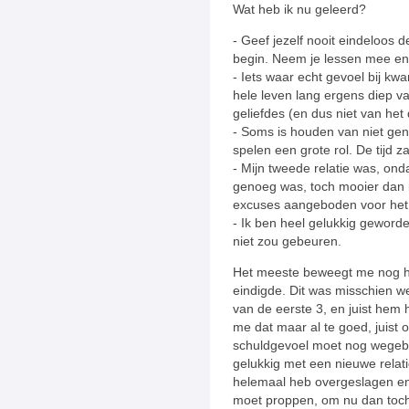
Wat heb ik nu geleerd?
- Geef jezelf nooit eindeloos 
begin. Neem je lessen mee en j
- Iets waar echt gevoel bij kwa
hele leven lang ergens diep v
geliefdes (en dus niet van het
- Soms is houden van niet gen
spelen een grote rol. De tijd za
- Mijn tweede relatie was, onda
genoeg was, toch mooier dan 
excuses aangeboden voor het ki
- Ik ben heel gelukkig geworde
niet zou gebeuren.
Het meeste beweegt me nog het 
eindigde. Dit was misschien we
van de eerste 3, en juist hem 
me dat maar al te goed, juist o
schuldgevoel moet nog wegebbe
gelukkig met een nieuwe relatie.
helemaal heb overgeslagen en di
moet proppen, om nu dan toch 