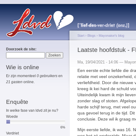
Start
›
Blogs
›
Mayonaise's blog
Laatste hoofdstuk - F
Doorzoek de site:
Ma, 19/04/2021 - 14:06 — Mayon
Wie is online
Een eerste echte liefde die d
Er zijn momenteel
0 gebruikers
en
relatie met veel onzekerheid,
21 gasten
online.
verliefdheid. Door die nieuwe
kreeg ik kei hard de schuld v
Uiteindelijk kwam ik mijn liev
zonder slag of stoten. Afgelo
Enquête
harde schijf terug, met veel oud
In welke fase van ldvd zit je nu?
qua gevoel terug in de tijd. Dit
Woede
conclusie. Deze wil ik graag me
6%
Mijn eerste liefde, ik was 16. 
Verdriet
was het zó wederzijds. Maar d