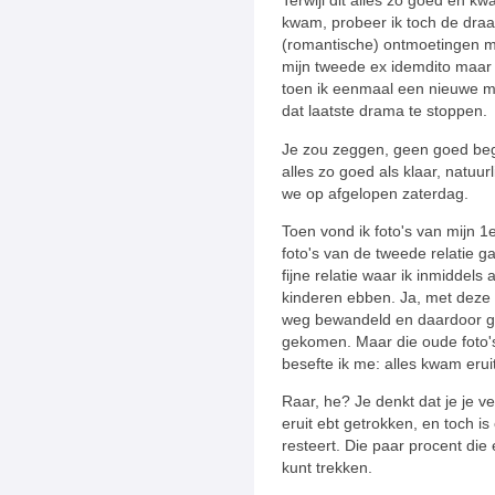
Terwijl dit alles zo goed en kw
kwam, probeer ik toch de draa
(romantische) ontmoetingen me
mijn tweede ex idemdito maar d
toen ik eenmaal een nieuwe ma
dat laatste drama te stoppen.
Je zou zeggen, geen goed beg
alles zo goed als klaar, natuur
we op afgelopen zaterdag.
Toen vond ik foto's van mijn 1
foto's van de tweede relatie 
fijne relatie waar ik inmiddels 
kinderen ebben. Ja, met deze 
weg bewandeld en daardoor go
gekomen. Maar die oude foto's
besefte ik me: alles kwam eruit
Raar, he? Je denkt dat je je 
eruit ebt getrokken, en toch i
resteert. Die paar procent die
kunt trekken.