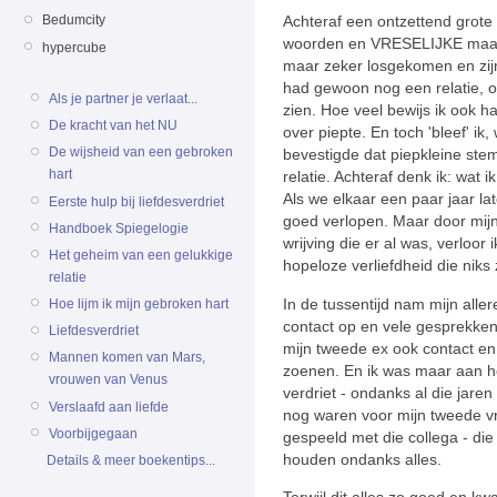
Achteraf een ontzettend grote
Bedumcity
woorden en VRESELIJKE maand
hypercube
maar zeker losgekomen en zij
had gewoon nog een relatie, on
Als je partner je verlaat...
zien. Hoe veel bewijs ik ook ha
De kracht van het NU
over piepte. En toch 'bleef' ik
De wijsheid van een gebroken
bevestigde dat piepkleine stem
hart
relatie. Achteraf denk ik: wat 
Als we elkaar een paar jaar l
Eerste hulp bij liefdesverdriet
goed verlopen. Maar door mijn
Handboek Spiegelogie
wrijving die er al was, verloor
Het geheim van een gelukkige
hopeloze verliefdheid die niks
relatie
In de tussentijd nam mijn aller
Hoe lijm ik mijn gebroken hart
contact op en vele gesprekke
Liefdesverdriet
mijn tweede ex ook contact en 
Mannen komen van Mars,
zoenen. En ik was maar aan het
vrouwen van Venus
verdriet - ondanks al die jaren
Verslaafd aan liefde
nog waren voor mijn tweede vr
Voorbijgegaan
gespeeld met die collega - die
houden ondanks alles.
Details & meer boekentips...