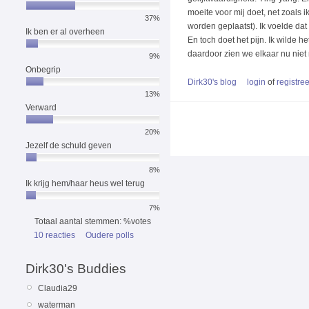
moeite voor mij doet, net zoals ik
37%
worden geplaatst). Ik voelde dat 
Ik ben er al overheen
En toch doet het pijn. Ik wilde he
daardoor zien we elkaar nu niet 
9%
Onbegrip
Dirk30's blog
login
of
registree
13%
Verward
20%
Jezelf de schuld geven
8%
Ik krijg hem/haar heus wel terug
7%
Totaal aantal stemmen: %votes
10 reacties
Oudere polls
Dirk30's Buddies
Claudia29
waterman