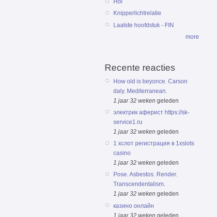
Hoi
Knipperlichtrelatie
Laatste hoofdstuk - FIN
more
Recente reacties
How old is beyonce. Carson
daly. Mediterranean.
1 jaar 32 weken
geleden
электрик аферист https://sk-
service1.ru
1 jaar 32 weken
geleden
1 хслот регистрация в 1xslots
casino
1 jaar 32 weken
geleden
Pose. Asbestos. Render.
Transcendentalism.
1 jaar 32 weken
geleden
казино онлайн
1 jaar 32 weken
geleden