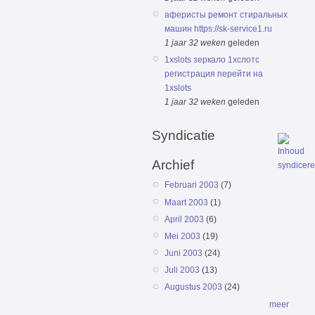
аферисты ремонт стиральных
машин https://sk-service1.ru
1 jaar 32 weken
geleden
1xslots зеркало 1хслотс
регистрация перейти на
1xslots
1 jaar 32 weken
geleden
Syndicatie
Archief
Februari 2003
(7)
Maart 2003
(1)
April 2003
(6)
Mei 2003
(19)
Juni 2003
(24)
Juli 2003
(13)
Augustus 2003
(24)
meer