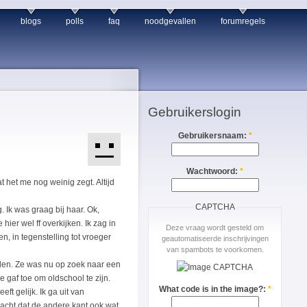
blogs
polls
faq
noodgevallen
forumregels
Gebruikerslogin
Gebruikersnaam:
*
Wachtwoord:
*
t het me nog weinig zegt. Altijd
CAPTCHA
 Ik was graag bij haar. Ok,
hier wel ff overkijken. Ik zag in
Deze vraag wordt gesteld om
n, in tegenstelling tot vroeger
geautomatiseerde inschrijvingen
van spambots te voorkomen.
den. Ze was nu op zoek naar een
e gaf toe om oldschool te zijn.
What code is in the image?:
*
ft gelijk. Ik ga uit van
rwacht dat de andere kant ook wat