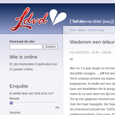
Start
›
Blogs
›
Dirk30's blog
Wederom een teleurs
Doorzoek de site:
Vrij, 01/07/2022 - 18:38 — Dirk30
Wie is online
Hi
Er zijn momenteel
0 gebruikers
en
Ben nu 3,5 jaar single en het we
21 gasten
online.
diezelfde vraagjes......pfff het we
Tot ik onlangs iemand via badoo
toegegeven, ik mistte wel een spo
Enquête
haar wel kwaliteiten die ik graag
In welke fase van ldvd zit je nu?
neem ik nu veel meer mn tijd om
Woede
Tot op een gegeven moment we o
man die haar najaagde, die haar 
6%
Ze omschreef zichzelf als “100%”.
Verdriet
gelijkwaardigheid. Ying-yang. En