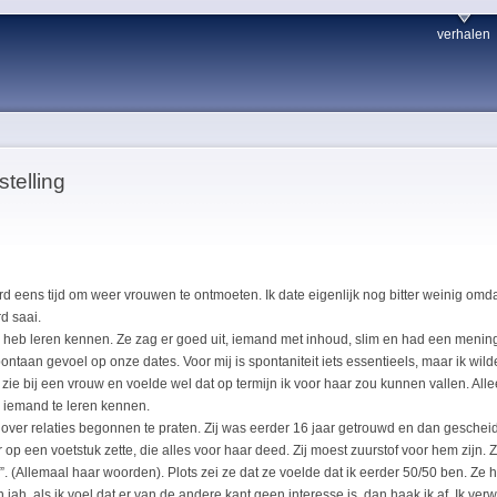
verhalen
telling
rd eens tijd om weer vrouwen te ontmoeten. Ik date eigenlijk nog bitter weinig omda
rd saai.
 heb leren kennen. Ze zag er goed uit, iemand met inhoud, slim en had een mening.
ntaan gevoel op onze dates. Voor mij is spontaniteit iets essentieels, maar ik wilde 
 zie bij een vrouw en voelde wel dat op termijn ik voor haar zou kunnen vallen. Allee
 iemand te leren kennen.
ver relaties begonnen te praten. Zij was eerder 16 jaar getrouwd en dan geschei
op een voetstuk zette, die alles voor haar deed. Zij moest zuurstof voor hem zijn. Z
 (Allemaal haar woorden). Plots zei ze dat ze voelde dat ik eerder 50/50 ben. Ze hee
 jah, als ik voel dat er van de andere kant geen interesse is, dan haak ik af. Ik ve