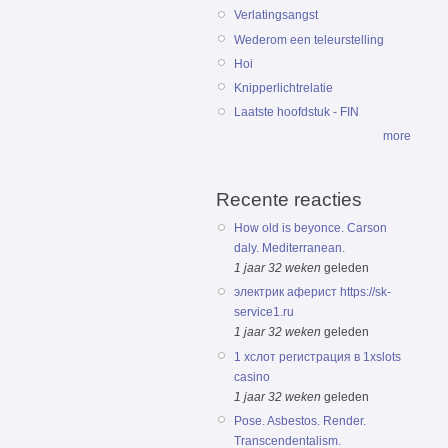
Verlatingsangst
Wederom een teleurstelling
Hoi
Knipperlichtrelatie
Laatste hoofdstuk - FIN
more
Recente reacties
How old is beyonce. Carson
daly. Mediterranean.
1 jaar 32 weken
geleden
электрик аферист https://sk-
service1.ru
1 jaar 32 weken
geleden
1 хслот регистрация в 1xslots
casino
1 jaar 32 weken
geleden
Pose. Asbestos. Render.
Transcendentalism.