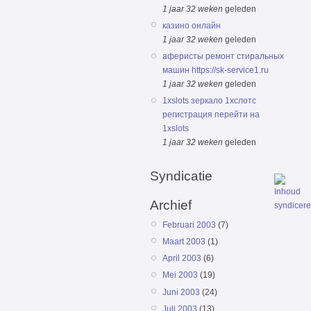
1 jaar 32 weken
geleden
казино онлайн
1 jaar 32 weken
geleden
аферисты ремонт стиральных
машин https://sk-service1.ru
1 jaar 32 weken
geleden
1xslots зеркало 1хслотс
регистрация перейти на
1xslots
1 jaar 32 weken
geleden
Syndicatie
Archief
Februari 2003
(7)
Maart 2003
(1)
April 2003
(6)
Mei 2003
(19)
Juni 2003
(24)
Juli 2003
(13)