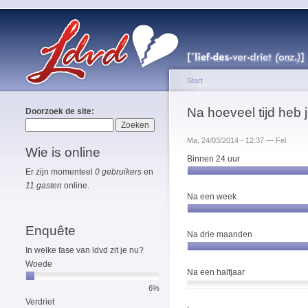
Start
Na hoeveel tijd heb j
Doorzoek de site:
Ma, 24/03/2014 - 12:37 — Fel
Wie is online
Binnen 24 uur
Er zijn momenteel
0 gebruikers
en
11 gasten
online.
Na een week
Enquête
Na drie maanden
In welke fase van ldvd zit je nu?
Woede
Na een halfjaar
6%
Verdriet