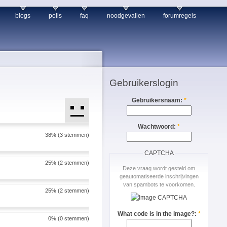
blogs
polls
faq
noodgevallen
forumregels
Gebruikerslogin
Gebruikersnaam:
*
Wachtwoord:
*
38% (3 stemmen)
CAPTCHA
25% (2 stemmen)
Deze vraag wordt gesteld om
geautomatiseerde inschrijvingen
van spambots te voorkomen.
25% (2 stemmen)
What code is in the image?:
*
0% (0 stemmen)