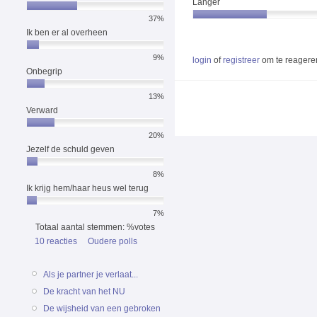
Langer
37%
Ik ben er al overheen
9%
login
of
registreer
om te reagere
Onbegrip
13%
Verward
20%
Jezelf de schuld geven
8%
Ik krijg hem/haar heus wel terug
7%
Totaal aantal stemmen: %votes
10 reacties
Oudere polls
Als je partner je verlaat...
De kracht van het NU
De wijsheid van een gebroken