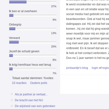
Ik werd onzekerder en dat was vo
37%
in een aan en uit relatie waar h
Ik ben er al overheen
social media had geblokt om een 
beantwoorden. Ook al had hij ee
9%
datingapps zat. Hij zei dat het v
Onbegrip
komen...hij zei dat hij ging wa
13%
weer moeilijk voor mij en mijn a
Verward
snap ik wel, maar jammer genoeg 
nog met veel pijn. Ik wil stoppe
20%
ontbreekt. En ik besef dat we er 
Jezelf de schuld geven
Ik heb al het contact verbroken.
Dus na 1 jaar samen is het nu ge
8%
Ik krijg hem/haar heus wel terug
jordaantje's blog
login
of
regis
7%
Totaal aantal stemmen: %votes
10 reacties
Oudere polls
Als je partner je verlaat...
De kracht van het NU
De wijsheid van een gebroken