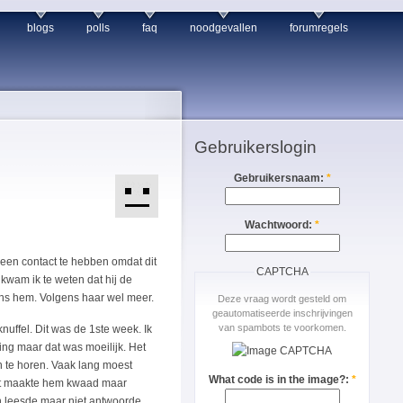
blogs
polls
faq
noodgevallen
forumregels
Gebruikerslogin
Gebruikersnaam:
*
Wachtwoord:
*
geen contact te hebben omdat dit
CAPTCHA
kwam ik te weten dat hij de
ns hem. Volgens haar wel meer.
Deze vraag wordt gesteld om
geautomatiseerde inschrijvingen
van spambots te voorkomen.
nuffel. Dit was de 1ste week. Ik
ing maar dat was moeilijk. Het
n te horen. Vaak lang moest
What code is in the image?:
*
Dat maakte hem kwaad maar
en leesde maar niet antwoorde.