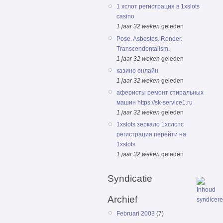
1 хслот регистрация в 1xslots
casino
1 jaar 32 weken
geleden
Pose. Asbestos. Render.
Transcendentalism.
1 jaar 32 weken
geleden
казино онлайн
1 jaar 32 weken
geleden
аферисты ремонт стиральных
машин https://sk-service1.ru
1 jaar 32 weken
geleden
1xslots зеркало 1хслотс
регистрация перейти на
1xslots
1 jaar 32 weken
geleden
Syndicatie
Archief
Februari 2003
(7)