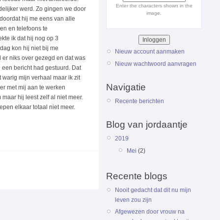
Enter the characters shown in the
delijker werd. Zo gingen we door
image.
 doordat hij me eens van alle
ten en telefoons te
te ik dat hij nog op 3
dag kon hij niet bij me
Nieuw account aanmaken
d er niks over gezegd en dat was
Nieuw wachtwoord aanvragen
g een bericht had gestuurd. Dat
 warig mijn verhaal maar ik zit
Navigatie
 er met mij aan te werken
aar hij leest zelf al niet meer.
Recente berichten
epen elkaar totaal niet meer.
Blog van jordaantje
2019
Mei
(2)
Recente blogs
Nooit gedacht dat dit nu mijn
leven zou zijn
Afgewezen door vrouw na