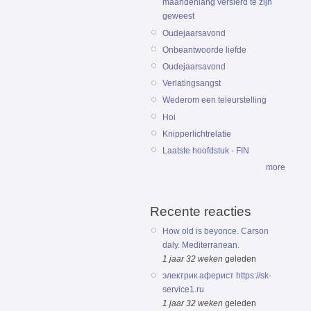
maandenlang versierd te zijn
geweest
Oudejaarsavond
Onbeantwoorde liefde
Oudejaarsavond
Verlatingsangst
Wederom een teleurstelling
Hoi
Knipperlichtrelatie
Laatste hoofdstuk - FIN
more
Recente reacties
How old is beyonce. Carson
daly. Mediterranean.
1 jaar 32 weken
geleden
электрик аферист https://sk-
service1.ru
1 jaar 32 weken
geleden