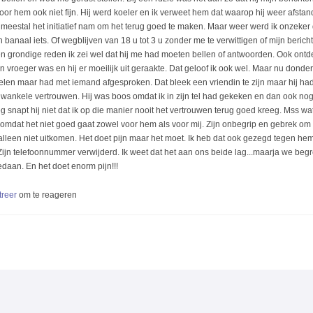
or hem ook niet fijn. Hij werd koeler en ik verweet hem dat waarop hij weer afstan
ij meestal het initiatief nam om het terug goed te maken. Maar weer werd ik onzeker
banaal iets. Of wegblijven van 18 u tot 3 u zonder me te verwittigen of mijn berich
n grondige reden ik zei wel dat hij me had moeten bellen of antwoorden. Ook ontdek
an vroeger was en hij er moeilijk uit geraakte. Dat geloof ik ook wel. Maar nu donder
ndelen maar had met iemand afgesproken. Dat bleek een vriendin te zijn maar hij ha
l wankele vertrouwen. Hij was boos omdat ik in zijn tel had gekeken en dan ook no
snapt hij niet dat ik op die manier nooit het vertrouwen terug goed kreeg. Mss wat
n omdat het niet goed gaat zowel voor hem als voor mij. Zijn onbegrip en gebrek om
alleen niet uitkomen. Het doet pijn maar het moet. Ik heb dat ook gezegd tegen hem m
 Zijn telefoonnummer verwijderd. Ik weet dat het aan ons beide lag...maarja we begr
daan. En het doet enorm pijn!!!
treer
om te reageren