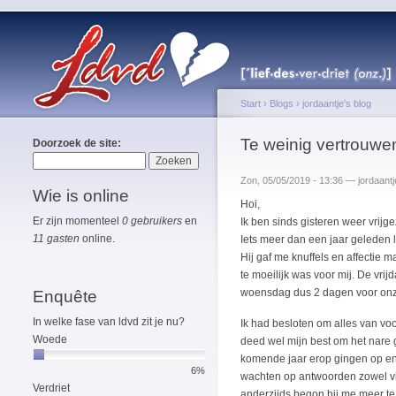
Start
›
Blogs
›
jordaantje's blog
Te weinig vertrouwe
Doorzoek de site:
Zon, 05/05/2019 - 13:36 — jordaantj
Wie is online
Hoi,
Er zijn momenteel
0 gebruikers
en
Ik ben sinds gisteren weer vrijg
11 gasten
online.
Iets meer dan een jaar geleden 
Hij gaf me knuffels en affectie
te moeilijk was voor mij. De vri
woensdag dus 2 dagen voor onze
Enquête
In welke fase van ldvd zit je nu?
Ik had besloten om alles van voo
Woede
deed wel mijn best om het nare g
komende jaar erop gingen op en 
6%
wachten op antwoorden zowel via
Verdriet
anderzijds begon hij me meer te 