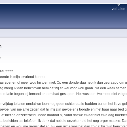
verhalen
n
e
ezel ????
leerde ik mijn exvriend kennen.
 maar zoenen of meer wou hij toen niet. Op een donderdag heb ik dan gevraagd om 
jdag kreeg ik dan bericht van hem dat hij er wel voor wou gaan. Na een week samen 
 relatie begon bij iemand anders had geslapen. Het was een fwb meer niet volge
r vrijdag te laten omdat we toen nog geen echte relatie hadden buiten het lieve gek
evoel van me af te zetten dat hij mij zijn gevoelens toonde en met haar naar bed g
af met de onzekerheid. Mede doordat hij vond dat we elkaar niet elke dag hoefde
 berichten als telefoon. Ik denk dat net die onzekerheid het nog erger maakte. 
bellen en wou me gerust stellen. Bij een ruzie was het dan zo dat hij mijn bericht