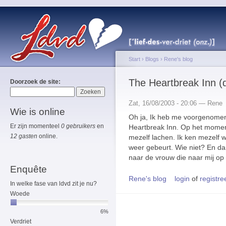
Start
›
Blogs
›
Rene's blog
The Heartbreak Inn (d
Doorzoek de site:
Zat, 16/08/2003 - 20:06 — Rene
Wie is online
Oh ja, Ik heb me voorgenomen
Er zijn momenteel
0 gebruikers
en
Heartbreak Inn. Op het moment 
12 gasten
online.
mezelf lachen. Ik ken mezelf 
weer gebeurt. Wie niet? En da
naar de vrouw die naar mij op z
Enquête
Rene's blog
login
of
registre
In welke fase van ldvd zit je nu?
Woede
6%
Verdriet