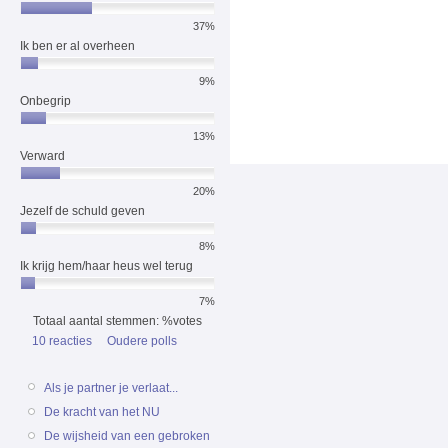
37%
Ik ben er al overheen
9%
Onbegrip
13%
Verward
20%
Jezelf de schuld geven
8%
Ik krijg hem/haar heus wel terug
7%
Totaal aantal stemmen: %votes
10 reacties
Oudere polls
Als je partner je verlaat...
De kracht van het NU
De wijsheid van een gebroken