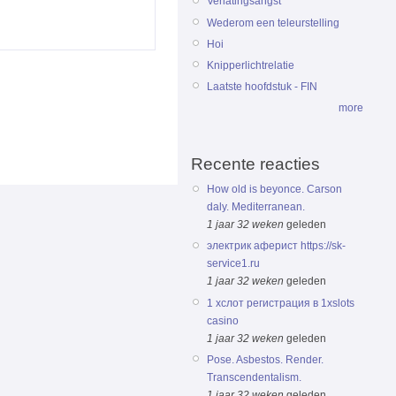
Verlatingsangst
Wederom een teleurstelling
Hoi
Knipperlichtrelatie
Laatste hoofdstuk - FIN
more
Recente reacties
How old is beyonce. Carson
daly. Mediterranean.
1 jaar 32 weken
geleden
электрик аферист https://sk-
service1.ru
1 jaar 32 weken
geleden
1 хслот регистрация в 1xslots
casino
1 jaar 32 weken
geleden
Pose. Asbestos. Render.
Transcendentalism.
1 jaar 32 weken
geleden