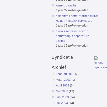
казино онлайн
1 jaar 32 weken
geleden
аферисты ремонт стиральных
машин https://sk-service1.ru
1 jaar 32 weken
geleden
1xslots зеркало 1хслотс
регистрация перейти на
1xslots
1 jaar 32 weken
geleden
Syndicatie
Archief
Februari 2003
(7)
Maart 2003
(1)
April 2003
(6)
Mei 2003
(19)
Juni 2003
(24)
Juli 2003
(13)