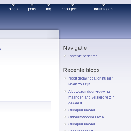
blogs
polls
faq
noodgevallen
forumregels
Navigatie
n
Recente berichten
Recente blogs
Nooit gedacht dat dit nu mijn
leven zou zijn
Afgewezen door vrouw na
maandenlang versierd te zijn
geweest
Oudejaarsavond
Onbeantwoorde liefde
Oudejaarsavond