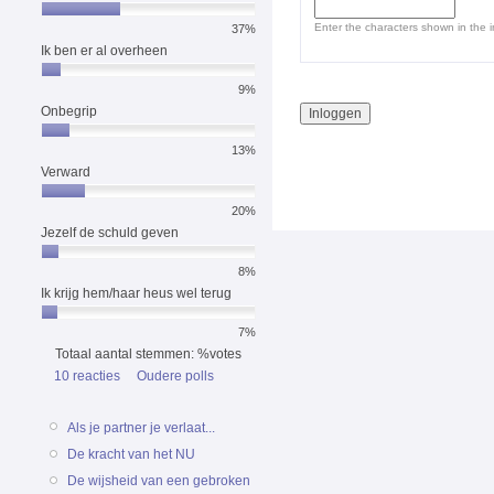
Enter the characters shown in the 
37%
Ik ben er al overheen
9%
Onbegrip
13%
Verward
20%
Jezelf de schuld geven
8%
Ik krijg hem/haar heus wel terug
7%
Totaal aantal stemmen: %votes
10 reacties
Oudere polls
Als je partner je verlaat...
De kracht van het NU
De wijsheid van een gebroken