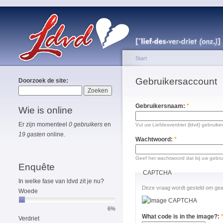
Start
Gebruikersaccount
Doorzoek de site:
Gebruikersnaam:
*
Wie is online
Er zijn momenteel
0 gebruikers
en
Vul uw Liefdesverdriet {ldvd} gebruike
19 gasten
online.
Wachtwoord:
*
Geef het wachtwoord dat bij uw gebru
Enquête
CAPTCHA
In welke fase van ldvd zit je nu?
Deze vraag wordt gesteld om gea
Woede
6%
What code is in the image?:
Verdriet