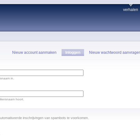
verhalen
Nieuw account aanmaken
Inloggen
Nieuw wachtwoord aanvrage
rsnaam in.
ikersnaam hoort.
utomatiseerde inschrijvingen van spambots te voorkomen.
*