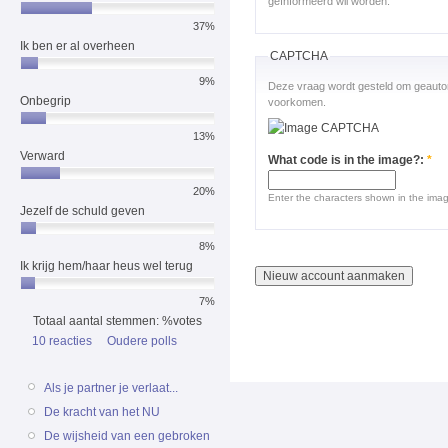
geïnformeerd wil worden.
37%
Ik ben er al overheen
CAPTCHA
9%
Deze vraag wordt gesteld om geauto
Onbegrip
voorkomen.
13%
Verward
What code is in the image?:
*
20%
Enter the characters shown in the ima
Jezelf de schuld geven
8%
Ik krijg hem/haar heus wel terug
7%
Totaal aantal stemmen: %votes
10 reacties
Oudere polls
Als je partner je verlaat...
De kracht van het NU
De wijsheid van een gebroken