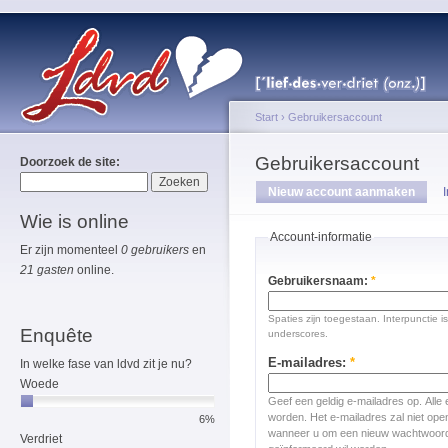
Start
›
Gebruikersaccount
Gebruikersaccount
Doorzoek de site:
Nieuw account aanmaken
Wie is online
Account-informatie
Er zijn momenteel
0 gebruikers
en
21 gasten
online.
Gebruikersnaam:
*
Spaties zijn toegestaan. Interpunctie 
Enquête
underscores.
E-mailadres:
*
In welke fase van ldvd zit je nu?
Woede
Geef een geldig e-mailadres op. Alle 
worden. Het e-mailadres zal niet op
6%
wanneer u om een nieuw wachtwoord 
Verdriet