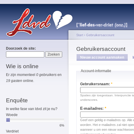
Start
›
Gebruikersaccount
Gebruikersaccount
Doorzoek de site:
Nieuw account aanmaken
Wie is online
Account-informatie
Er zijn momenteel
0 gebruikers
en
19 gasten
online.
Gebruikersnaam:
*
Spaties zijn toegestaan. Interpunctie 
Enquête
underscores.
E-mailadres:
*
In welke fase van ldvd zit je nu?
Woede
Geef een geldig e-mailadres op. Alle 
worden. Het e-mailadres zal niet op
6%
wanneer u om een nieuw wachtwoord 
Verdriet