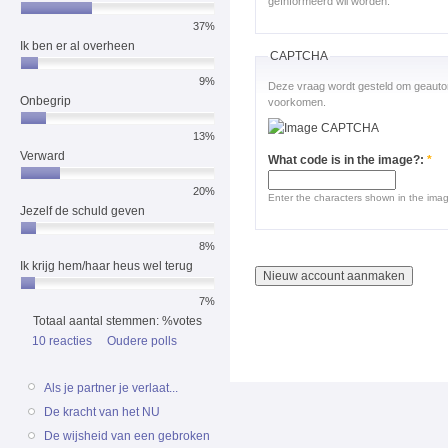
geïnformeerd wil worden.
37%
Ik ben er al overheen
CAPTCHA
9%
Deze vraag wordt gesteld om geauto
Onbegrip
voorkomen.
13%
Verward
What code is in the image?:
*
20%
Enter the characters shown in the ima
Jezelf de schuld geven
8%
Ik krijg hem/haar heus wel terug
7%
Totaal aantal stemmen: %votes
10 reacties
Oudere polls
Als je partner je verlaat...
De kracht van het NU
De wijsheid van een gebroken