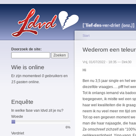
Start
Wederom een teleurs
Doorzoek de site:
Vrij, 01/07/2022 - 18:35 — Dirk30
Wie is online
Hi
Er zijn momenteel
0 gebruikers
en
Ben nu 3,5 jaar single en het we
15 gasten
online.
diezelfde vraagjes......pfff het we
Tot ik onlangs iemand via badoo
toegegeven, ik mistte wel een spo
Enquête
haar wel kwaliteiten die ik graag
In welke fase van ldvd zit je nu?
neem ik nu veel meer mn tijd om
Woede
Tot op een gegeven moment we o
man die haar najaagde, die haar 
6%
Ze omschreef zichzelf als “100%”.
Verdriet
gelijkwaardigheid. Ying-yang. En 