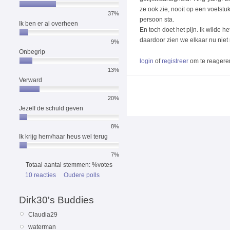
ze ook zie, nooit op een voetstuk
37%
persoon sta.
Ik ben er al overheen
En toch doet het pijn. Ik wilde h
daardoor zien we elkaar nu niet
9%
Onbegrip
login
of
registreer
om te reagere
13%
Verward
20%
Jezelf de schuld geven
8%
Ik krijg hem/haar heus wel terug
7%
Totaal aantal stemmen: %votes
10 reacties
Oudere polls
Dirk30's Buddies
Claudia29
waterman