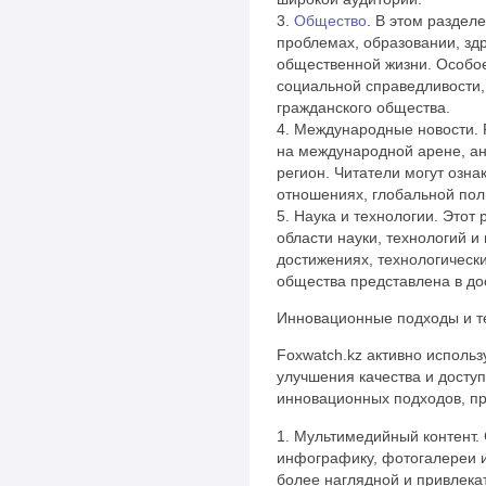
3.
Общество
. В этом раздел
проблемах, образовании, зд
общественной жизни. Особо
социальной справедливости,
гражданского общества.
4. Международные новости. 
на международной арене, ан
регион. Читатели могут озн
отношениях, глобальной поли
5. Наука и технологии. Этот
области науки, технологий 
достижениях, технологически
общества представлена в до
Инновационные подходы и т
Foxwatch.kz активно исполь
улучшения качества и досту
инновационных подходов, п
1. Мультимедийный контент. 
инфографику, фотогалереи 
более наглядной и привлек