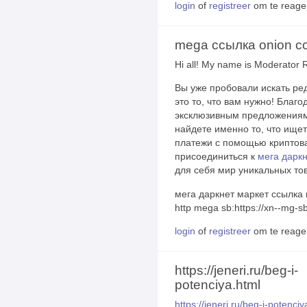
login
of
registreer
om te reage
mega ссылка onion c
Hi all! My name is Moderator 
Вы уже пробовали искать ре
это то, что вам нужно! Благ
эксклюзивным предложения
найдете именно то, что ище
платежи с помощью криптова
присоединиться к
мега даркн
для себя мир уникальных то
мега даркнет маркет ссылка н
http mega sb:https://xn--mg-
login
of
registreer
om te reage
https://jeneri.ru/beg-i-
potenciya.html
https://jeneri.ru/beg-i-potenciy