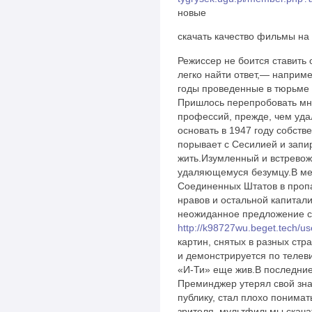
новые
скачать качество фильмы на
Режиссер не боится ставить 
легко найти ответ,— наприме
годы проведенные в тюрьме 
Пришлось перепробовать мн
профессий, прежде, чем уда
основать в 1947 году собст
порывает с Сесилией и запи
жить.Изумленный и встревож
удаляющемуся безумцу.В мер
Соединенных Штатов в проп
нравов и остальной капитали
неожиданное предложение сн
http://k98727wu.beget.tech/use
картин, снятых в разных стр
и демонстрируется по телев
«И-Ти» еще жив.В последние
Преминджер утерял свой зна
публику, стал плохо понима
зрителя. мультфильмы скача