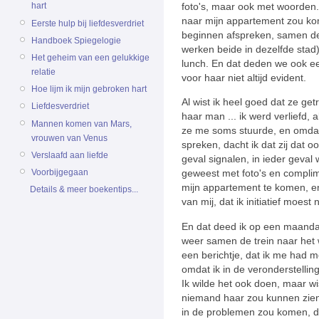
foto's, maar ook met woorden.
hart
naar mijn appartement zou ko
Eerste hulp bij liefdesverdriet
beginnen afspreken, samen de
Handboek Spiegelogie
werken beide in dezelfde stad
Het geheim van een gelukkige
lunch. En dat deden we ook ee
relatie
voor haar niet altijd evident.
Hoe lijm ik mijn gebroken hart
Al wist ik heel goed dat ze ge
Liefdesverdriet
haar man ... ik werd verliefd, 
Mannen komen van Mars,
ze me soms stuurde, en omdat z
vrouwen van Venus
spreken, dacht ik dat zij dat 
Verslaafd aan liefde
geval signalen, in ieder geval 
Voorbijgegaan
geweest met foto's en compli
mijn appartement te komen, en
Details & meer boekentips...
van mij, dat ik initiatief moest
En dat deed ik op een maanda
weer samen de trein naar het 
een berichtje, dat ik me had 
omdat ik in de veronderstelli
Ik wilde het ook doen, maar wi
niemand haar zou kunnen zien 
in de problemen zou komen, du