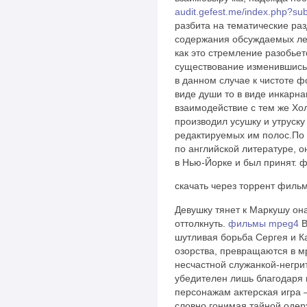
audit.gefest.me/index.php?su
разбита на тематические раз
содержания обсуждаемых ле
как это стремление разобье
существование изменившись
в данном случае к чистоте 
виде души то в виде инкарн
взаимодействие с тем же Хол
производил усушку и утруску
редактируемых им полос.По 
по английской литературе, о
в Нью-Йорке и был принят. 
скачать через торрент филь
Девушку тянет к Маркушу она
оттолкнуть.
фильмы mpeg4
В
шутливая борьба Сергея и 
озорства, превращаются в м
несчастной служанкой-негри
убедителен лишь благодаря 
персонажам актерская игра 
словно гонимая тайной оде