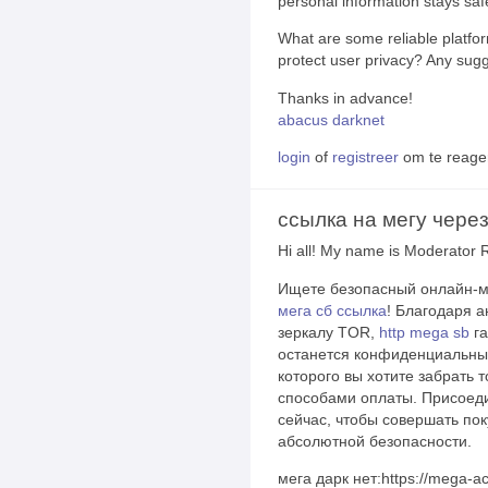
personal information stays saf
What are some reliable platfor
protect user privacy? Any sugg
Thanks in advance!
abacus darknet
login
of
registreer
om te reage
ссылка на мегу через
Hi all! My name is Moderator 
Ищете безопасный онлайн-м
мега сб ссылка
! Благодаря 
зеркалу TOR,
http mega sb
га
останется конфиденциальным
которого вы хотите забрать 
способами оплаты. Присоед
сейчас, чтобы совершать пок
абсолютной безопасности.
мега дарк нет:https://mega-ac