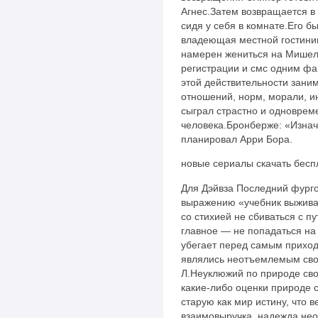
Агнес.Затем возвращается в
сидя у себя в комнате.Его 
владеющая местной гостиниц
намерен жениться на Мишел
регистрации и смс одним ф
этой действительности зани
отношений, норм, морали, ин
сыграл страстно и одновре
человека.Бронберже: «Изнач
планировал Арри Бора.
новые сериалы скачать бесп
Для Дэйвза Последний фурго
выражению «учебник выживан
со стихией не сбиваться с п
главное — не попадаться на
убегает перед самым прихо
являлись неотъемлемым сво
Л.Неуклюжий по природе сво
какие-либо оценки природе 
старую как мир истину, что
взаимовыручка, надежда не