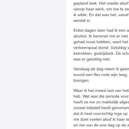
gepland leek. Het voelde also
vanop haar werk, om me te ze
ik wilde. En dat was het, vana
wereld in.
Enkel dagen later had ik een 
alcohol. Ik herinner me er niet
gehad moet hebben, want het w
verkeerspaal stond. Gelukkig
betrokken, godzijdank. De sch
was er gelukkig niet.
Vandaag de dag neem ik geen 
avond een fles rode wijn leeg,
brengen.
Waar ik het meest last van he
heb. Wat was die periode voo
heeft ze me zo makkelijk afges
zoveel initiatief heeft genome
dat ik heel voorzichtig inga op
me doet voelen alsof ik haar te
en me van de ene dag op de an