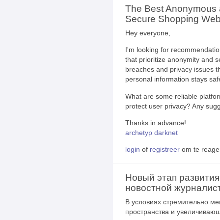
The Best Anonymous
Secure Shopping Webs
Hey everyone,
I'm looking for recommendatio
that prioritize anonymity and s
breaches and privacy issues t
personal information stays saf
What are some reliable platfor
protect user privacy? Any sugg
Thanks in advance!
archetyp darknet
login
of
registreer
om te reage
Новый этап развития
новостной журналис
В условиях стремительно м
пространства и увеличивающ