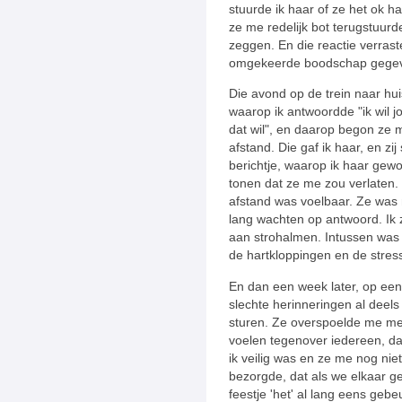
stuurde ik haar of ze het ok 
ze me redelijk bot terugstuurd
zeggen. En die reactie verra
omgekeerde boodschap gege
Die avond op de trein naar hui
waarop ik antwoordde "ik wil jo
dat wil", en daarop begon ze 
afstand. Die gaf ik haar, en z
berichtje, waarop ik haar gew
tonen dat ze me zou verlaten.
afstand was voelbaar. Ze was 
lang wachten op antwoord. Ik
aan strohalmen. Intussen was 
de hartkloppingen en de stress
En dan een week later, op een 
slechte herinneringen al deel
sturen. Ze overspoelde me met 
voelen tegenover iedereen, da
ik veilig was en ze me nog niet
bezorgde, dat als we elkaar
feestje 'het' al lang eens gebe