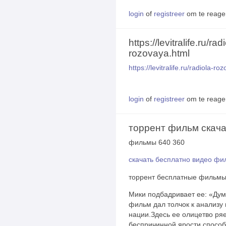
login
of
registreer
om te reage
https://levitralife.ru/rad
rozovaya.html
https://levitralife.ru/radiola-ro
login
of
registreer
om te reage
торрент фильм скача
фильмы 640 360
скачать бесплатно видео ф
торрент бесплатные фильм
Мики подбадривает ее: «Дума
фильм дал толчок к анализу 
нации.Здесь ее олицетво ряе
беспричинной ярости способн