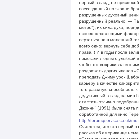
первый взгляд, не приспособ
воссозданный на экране брэ
разрушенных духовный ценно
разрушенный реально, — Па
метро"), их сила духа, поря
основополагающими фактора
вертеться наш маленький го
всего одно: вернуть себе д
права. ) И в годы после вел
помогали людям с улыбкой в
чтобы тот выкрикивал его им
раздражать других членов «
преподать Джиму урок.Шабр
карьеру в качестве кинокрити
того развитую способность 
дедуктивный взгляд на мир.Г
отметить отлично подобранн
Джонни" (1991) была снята п
обработанной для кино Тер
http://forumqservice.co.uk/m
Считается, что это первый 
рассказ об американце неме