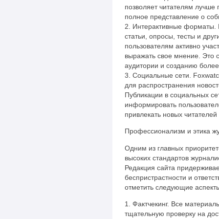
позволяет читателям лучше 
полное представление о соб
2. Интерактивные форматы. 
статьи, опросы, тесты и дру
пользователям активно участ
выражать свое мнение. Это 
аудитории и созданию более
3. Социальные сети. Foxwatc
для распространения новост
Публикации в социальных се
информировать пользовател
привлекать новых читателей 
Профессионализм и этика ж
Одним из главных приоритет
высоких стандартов журнали
Редакция сайта придерживае
беспристрастности и ответс
отметить следующие аспект
1. Фактчекинг. Все материал
тщательную проверку на дос