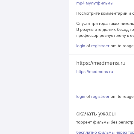
mp4 мультфильмы
Посмотрите комментарии и 
Спустя три года таких никел
В результате долгих бесед т
профессор ревнует жену к ее
login
of
registreer
om te reage
https://medmens.ru
https://medmens.ru
login
of
registreer
om te reage
скачать ужасы
торрент фильмы без регист
бесплатно фильмы через то