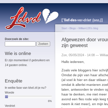
Start
›
Blogs
›
William135's blog
Afgewezen door vrou
Doorzoek de site:
zijn geweest
Wie is online
Zon, 05/05/2024 - 14:08 — Willi
Er zijn momenteel
0 gebruikers
en
Hallo iedereen,
14 gasten
online.
Zoals vele bloggers hier schrijf
Omdat de pijn van haar afschei
(al voel ik hier en daar stila
Enquête
omdat ik allerlei manieren zoe
In welke fase van ldvd zit je nu?
laten, antwoorden te vinden o
Woede
haar te denken, me niet meer 
avond een fles rode wijn leeg 
6%
neem ik niet meer), en mijn le
Verdriet