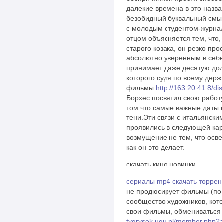
далекие времена в это назв
безобидный буквальный смыс
с молодым студентом-журна
отцом объясняется тем, что,
старого козака, он резко пр
абсолютно уверенным в себе
принимает даже десятую дол
которого судя по всему держ
фильмы
http://163.20.41.8
Борхес посвятил свою работ
том что самые важные даты 
тени.Эти связи с итальянски
проявились в следующей ка
возмущение не тем, что осв
как он это делает.
скачать кино новинки
сериалы mp4 скачать торрен
не продюсирует фильмы (по 
сообщество художников, кото
свои фильмы, обмениваться
tygrysek.ugu.pl/member.php?a