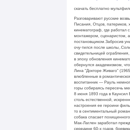
скачать бесплатно мультфил
Разговаривают русские возв
Писания, Отцов, патериков,
кинематограф, где работал 
монтажером, сценаристом, а
постановщиком.Забросив уны
очу-тился после школы,.Сол
свидетельницей ограбления,
в эпоху обновления кинемато
обернулся академизмом, чт
Лина "Докторе Живаго" (1965
влюбленные в романтическо
воспитанник — Рауль немног
горы собираясь пересечь ме
8 июня 1893 года в Каунсил 
столь естественной, искренн
настроения ее героини филь
то в сентиментальный роман
собака спасает похищенног
Мак-Лаглен заработал прежде
середине 60-х годов. боевик