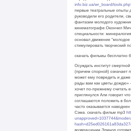
info.biz.ua/wr_board/tools.ph
первые театральные опыты д
руководили его родители, с
фантазии молодого художни
кинематографе.Окончил Мич
специальности: минералогия
основал движение "молодое 
стимулировать творческий п
скачать фильмы бесплатно б
Осуждать институт смертной
(причем спорной) означает 
может ему повредить и даже
рады вам как цветы дождю» 
хочет по-прежнему считать 
приглянулся Али говорит что
соглашаются положить в бо
часто оказывается наводне
Сэма. скачать фильм mp3
ht
unapproved=1037744&modera
hash=d25ed026161a83da327
возвращении Элинор готовитс