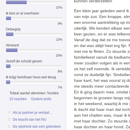
kunnen verderzetten.
37%
Een klein jaar geleden werd ik
Ik ben er al overheen
van mijn zus. Een knappe, sl
een enorme aantrekking op mij
9%
uiterlijk. We kenden elkaar ee
Onbegrip
keer gezien, en er was telken
Vanaf de dag dat ze me toevoe
13%
en dat was altijd heel erg fijn
Verward
met me te flirten. Zo stuurde
20%
familiefeest vanuit de badkame
Jezelf de schuld geven
meer zouden volgen als in een 
ze het zelf noemde. Ik verteld
8%
vond ze duidelijk fijn. Sindsdi
Ik krijg hem/haar heus wel terug
haar kant, het was vooral zij 
me steeds meer contacteerde e
7%
En ik ging daarin mee, omdat i
Totaal aantal stemmen: %votes
begonnen te groeien langs mi
10 reacties
Oudere polls
in het weekend, waarbij ik me
ik dacht dat haar man dat toc
Als je partner je verlaat...
aan het chatten was, maar ik k
De kracht van het NU
met haar dochter. Zo stuurde 
haar dochter en haar hond. Ze
De wijsheid van een gebroken