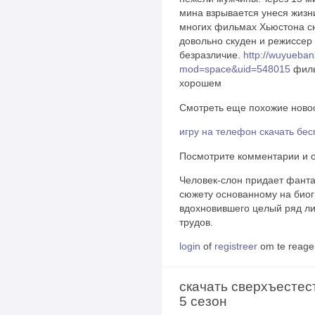
мина взрывается унеся жизни
многих фильмах Хьюстона с
довольно скуден и режиссер
безразличие.
http://wuyueba
mod=space&uid=548015
филь
хорошем
Смотреть еще похожие новос
игру на телефон скачать бе
Посмотрите комментарии и 
Человек-слон придает фанта
сюжету основанному на био
вдохновившего целый ряд ли
трудов.
login
of
registreer
om te reage
скачать сверхъестес
5 сезон