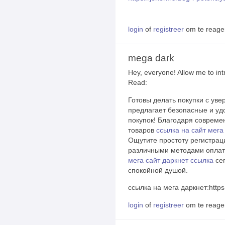
login
of
registreer
om te reage
mega dark
Hey, everyone! Allow me to in
Read:
Готовы делать покупки с уве
предлагает безопасные и уд
покупок! Благодаря соврем
товаров
ссылка на сайт мега
Ощутите простоту регистраци
различными методами оплаты
мега сайт даркнет ссылка
сег
спокойной душой.
ссылка на мега даркнет:https
login
of
registreer
om te reage