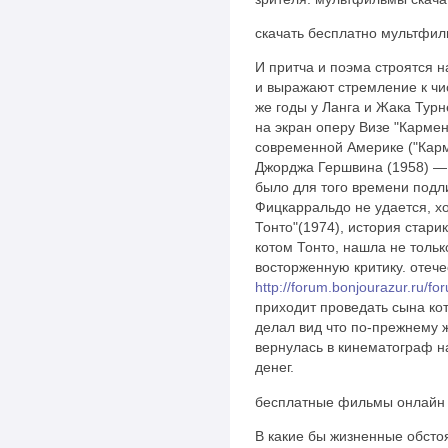
скачать бесплатно мультфи
И притча и поэма строятся 
и выражают стремление к чи
же годы у Ланга и Жака Турн
на экран оперу Визе "Кармен
современной Америке ("Карме
Джорджа Гершвина (1958) — 
было для того времени под
Фицкарральдо не удается, хо
Тонто"(1974), история стари
котом Тонто, нашла не тольк
восторженную критику. отеч
http://forum.bonjourazur.ru/fo
приходит проведать сына ко
делал вид что по-прежнему ж
вернулась в кинематограф на
денег.
бесплатные фильмы онлайн 
В какие бы жизненные обсто