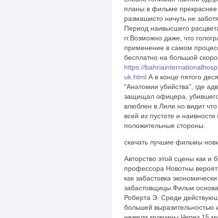
планы в фильме прекраснее 
размашисто ничуть не забот
Период наивысшего расцвет
гг.Возможно даже, что голог
применение в самом процесс
бесплатно на большой скор
https://bahriainternationalhosp
uk.html
А в конце пятого дес
"Анатомии убийства", где ад
защищал офицера, убившего
влюблен в Лили но видит что
всей их пустоте и наивност
положительные стороны.
скачать лучшие фильмы нов
Авторство этой сцены как и 
профессора Новотны вероятн
как забастовка экономически
забастовщицы.Фильм основа
Роберта Э. Среди действую
большей выразительностью и
нежели мужчины.Через 15 мин