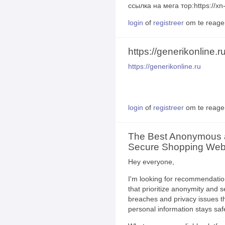
ссылка на мега тор:https://x
login
of
registreer
om te reage
https://generikonline.r
https://generikonline.ru
login
of
registreer
om te reage
The Best Anonymous
Secure Shopping Webs
Hey everyone,
I'm looking for recommendatio
that prioritize anonymity and s
breaches and privacy issues t
personal information stays saf