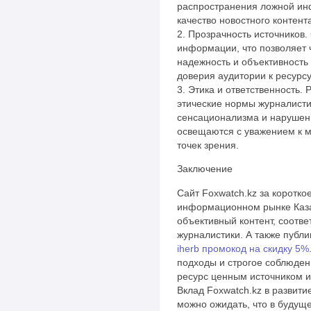
распространения ложной ин
качество новостного контент
2. Прозрачность источников.
информации, что позволяет 
надежность и объективность
доверия аудитории к ресурсу
3. Этика и ответственность.
этические нормы журналистик
сенсационализма и нарушен
освещаются с уважением к м
точек зрения.
Заключение
Сайт Foxwatch.kz за коротко
информационном рынке Каза
объективный контент, соотв
журналистики. А также публи
iherb промокод на скидку 5%
подходы и строгое соблюден
ресурс ценным источником 
Вклад Foxwatch.kz в развити
можно ожидать, что в будущ