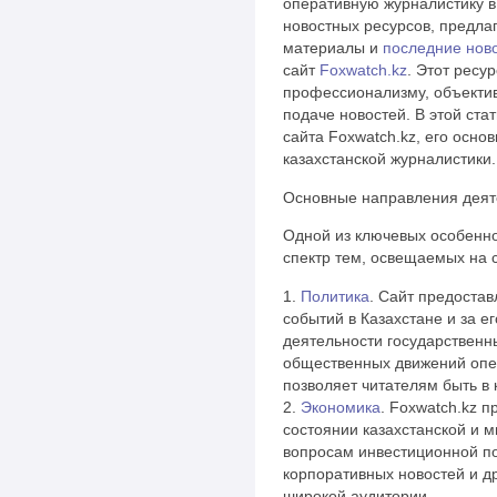
оперативную журналистику в
новостных ресурсов, предл
материалы и
последние нов
сайт
Foxwatch.kz
. Этот ресу
профессионализму, объектив
подаче новостей. В этой ст
сайта Foxwatch.kz, его осно
казахстанской журналистики.
Основные направления деят
Одной из ключевых особенно
спектр тем, освещаемых на 
1.
Политика
. Сайт предоста
событий в Казахстане и за е
деятельности государственны
общественных движений опер
позволяет читателям быть в
2.
Экономика
. Foxwatch.kz 
состоянии казахстанской и 
вопросам инвестиционной по
корпоративных новостей и др
широкой аудитории.