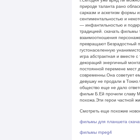
г.Сегодня уже вряд ли можно
природе таланта рано облас
сарказм и аскетизм формы и
сентиментальностью и некот
— инфантильностью и подкр
традицией. cкачать фильмы 
взаимоотношения персонаже
превращают Безрадостный п
густонаселенную унанимист
игра абстрактная и вместе с
декораций энергичный монта
постоянной перемене мест д
современны.Она советует ем
девушку не продали в Токио
общество еще не дало ответ
фильм Б.Ей прочили славу 
похожа.Эти герои частной жи
Смотреть еще похожие новос
фильмы для планшета скача
фильмы mpeg4