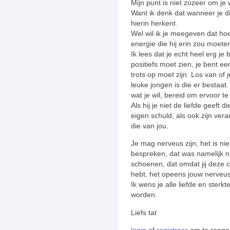
Mijn punt is niet zozeer om je w
Want ik denk dat wanneer je dit
hierin herkent.
Wel wil ik je meegeven dat hoe
energie die hij erin zou moet
Ik lees dat je echt heel erg je b
positiefs moet zien, je bent e
trots op moet zijn. Los van of j
leuke jongen is die er bestaat. 
wat je wil, bereid om ervoor te
Als hij je niet de liefde geeft d
eigen schuld, als ook zijn vera
die van jou.
Je mag nerveus zijn, het is nie
bespreken, dat was namelijk ni
schoenen, dat omdat jij deze 
hebt, het opeens jouw nerveus
Ik wens je alle liefde en sterk
worden.
Liefs tat
login
of
registreer
om te reage