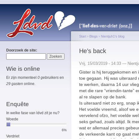
Start
›
Blogs
›
Nientjuh1's blog
He’s back
Doorzoek de site:
Vrij, 15/03/2019 - 14:33 — Nientj
Wie is online
Gister is hij teruggekomen en
Er zijn momenteel
0 gebruikers
en
toe gegaan. Hij was uiteraard
29 gasten
online.
te werken, daarna 14 uur vli
met die rare “vriendin-tante” 
al re slapen op de bank.
Is uiteraard niet zo erg, snap 
Enquête
Het voelde vreemd, alsof we e
In welke fase van ldvd zit je nu?
vervelend ofzo, het voelde we
Woede
seks gehad, zoals altijd. Ik me
wat er allemaal precies gebeu
6%
de verkeerde kant op gaat met
Verdriet