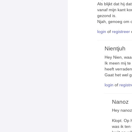
Als blijkt dat hij d
vanaf mijn kant ko
gezond is.
Njah, genoeg om o
login
of
registreer
Nientjuh
Hey Nien, waar
Ik meen mij te
heeft verraden
Gaat het wel 
login
of
registr
Nanoz
Hey nanoz
Klopt. Op 
was ik ten