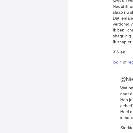
kwijt en w
Nadat ik a
slaap nu s
Dat iemand
verdomd ve
Ik ben lic
shagrijnig.
Ik snap er 
X Nien
login
of
re
@Ni
Wat ong
naar d
Heb je
gehad
Heel e
iemand
Sterkte