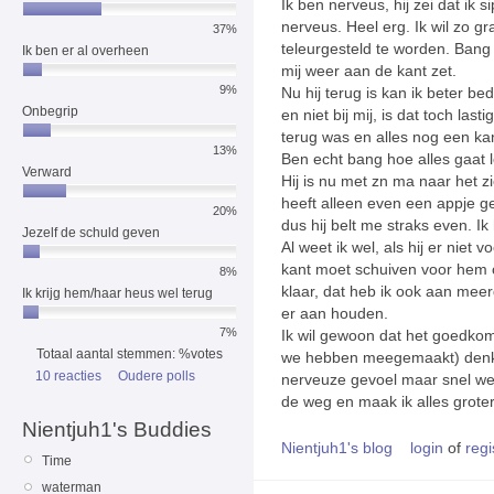
Ik ben nerveus, hij zei dat ik 
nerveus. Heel erg. Ik wil zo g
37%
teleurgesteld te worden. Bang
Ik ben er al overheen
mij weer aan de kant zet.
9%
Nu hij terug is kan ik beter b
Onbegrip
en niet bij mij, is dat toch last
terug was en alles nog een ka
13%
Ben echt bang hoe alles gaat 
Verward
Hij is nu met zn ma naar het z
heeft alleen even een appje g
20%
dus hij belt me straks even. I
Jezelf de schuld geven
Al weet ik wel, als hij er niet
kant moet schuiven voor hem of
8%
klaar, dat heb ik ook aan me
Ik krijg hem/haar heus wel terug
er aan houden.
7%
Ik wil gewoon dat het goedkomt
Totaal aantal stemmen: %votes
we hebben meegemaakt) denk ik
10 reacties
Oudere polls
nerveuze gevoel maar snel weg
de weg en maak ik alles groter
Nientjuh1's Buddies
Nientjuh1's blog
login
of
regi
Time
waterman