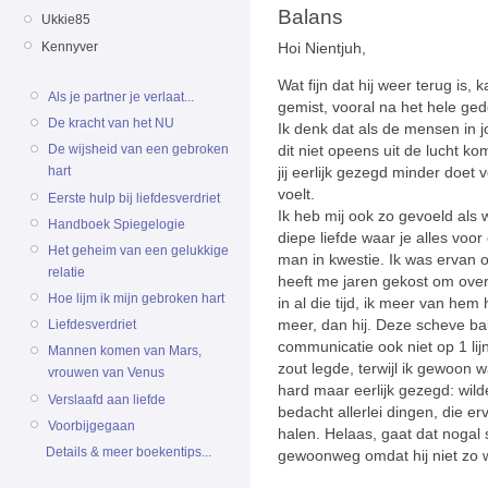
Balans
Ukkie85
Kennyver
Hoi Nientjuh,
Wat fijn dat hij weer terug is,
Als je partner je verlaat...
gemist, vooral na het hele ged
De kracht van het NU
Ik denk dat als de mensen in 
De wijsheid van een gebroken
dit niet opeens uit de lucht ko
hart
jij eerlijk gezegd minder doet v
voelt.
Eerste hulp bij liefdesverdriet
Ik heb mij ook zo gevoeld als w
Handboek Spiegelogie
diepe liefde waar je alles voor
Het geheim van een gelukkige
man in kwestie. Ik was ervan o
relatie
heeft me jaren gekost om over
Hoe lijm ik mijn gebroken hart
in al die tijd, ik meer van hem h
meer, dan hij. Deze scheve ba
Liefdesverdriet
communicatie ook niet op 1 lij
Mannen komen van Mars,
zout legde, terwijl ik gewoon w
vrouwen van Venus
hard maar eerlijk gezegd: wild
Verslaafd aan liefde
bedacht allerlei dingen, die e
Voorbijgegaan
halen. Helaas, gaat dat nogal
Details & meer boekentips...
gewoonweg omdat hij niet zo w