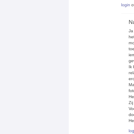
login
o
N
Ja
he
mo
to
ie
ge
Ik 
re
er
Ma
fo
He
Zij
Vo
do
He
log