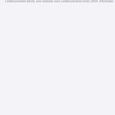
Liefdesverdriet {ldvd}, een website over Liefdesverdriet sinds 2004. Informatie: