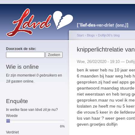
Start
›
Blogs
›
Dolfijn36's blog
knipperlichtrelatie van
Doorzoek de site:
Woe, 26/02/2020 - 19:10 — Dolfi
Wie is online
ben ik weer heb nu 10 jaar een
Er zijn momenteel
0 gebruikers
en
6 maanden bij haar weg.heb h
18 gasten
online.
gesproken.zij had wel apps ge
geantwoord.maandag stuurde ze
niet weerstaan en heb terug 
gesproken.maar nu voel ik me 
Enquête
loslaten ze heeft me nu 5 kee
In welke fase van ldvd zit je nu?
die vrouw.5 keer in de liefdes
Woede
los van haar ? weer geen cont
geven.groetjes dolfijn
6%
Verdriet