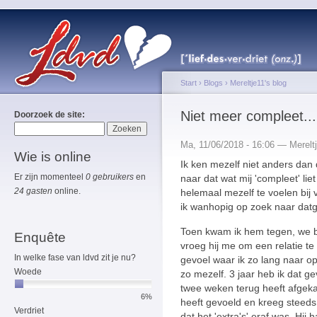
Start
›
Blogs
›
Mereltje11's blog
Niet meer compleet...
Doorzoek de site:
Ma, 11/06/2018 - 16:06 — Merelt
Wie is online
Ik ken mezelf niet anders dan 
Er zijn momenteel
0 gebruikers
en
naar dat wat mij 'compleet' lie
24 gasten
online.
helemaal mezelf te voelen bij
ik wanhopig op zoek naar datg
Toen kwam ik hem tegen, we b
Enquête
vroeg hij me om een relatie te
In welke fase van ldvd zit je nu?
gevoel waar ik zo lang naar o
Woede
zo mezelf. 3 jaar heb ik dat g
twee weken terug heeft afgekapt
6%
heeft gevoeld en kreeg steed
Verdriet
dat het 'extra's' eraf was. H