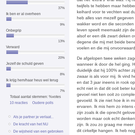
twijfels te hebben maar hebbe
37%
keihard voor te vechten wat du
Ik ben er al overheen
heb alles van mezelf gegeven in
wakker word en die seconden wa
9%
leven speelt meemaakt zijn de
Onbegrip
alsof er een dik zwart deken ov
13%
degene die mij met beide benen
Verward
voelen en die mij onvoorwaard
De afgelopen twee weken zage
20%
Jezelf de schuld geven
wanneer ik door de hel ging. Hi
duidelijk dat hij 100% achter z
8%
zwaar is als voor mij. Ik vind he
Ik krijg hem/haar heus wel terug
en dat 3 jaar ineens in rook op
echt niet in dat dit ooit beter
7%
gevoel niet ken ooit zo complee
Totaal aantal stemmen: %votes
gevoeld. Ik zie niet hoe ik in 
10 reacties
Oudere polls
ervaren. Ik mis hem zo intens e
zijn zoals ik die oprecht gelov
Als je partner je verlaat...
worden maar ook echt denken da
zijn. Ik zou zo graag me meer 
De kracht van het NU
dit cirkeltje hangen. Ik heb n
De wijsheid van een gebroken