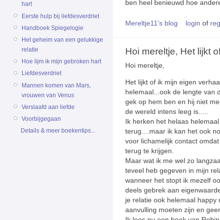
ben heel benieuwd hoe anderen
hart
Eerste hulp bij liefdesverdriet
Mereltje11's blog
login
of
reg
Handboek Spiegelogie
Het geheim van een gelukkige
Hoi mereltje, Het lijkt of
relatie
Hoe lijm ik mijn gebroken hart
Hoi mereltje,
Liefdesverdriet
Het lijkt of ik mijn eigen verha
Mannen komen van Mars,
helemaal...ook de lengte van de
vrouwen van Venus
gek op hem ben en hij niet mee
Verslaafd aan liefde
de wereld intens leeg is.....
Voorbijgegaan
Ik herken het helaas helemaal. 
Details & meer boekentips...
terug....maar ik kan het ook n
voor lichamelijk contact omdat
terug te krijgen.
Maar wat ik me wel zo langza
teveel heb gegeven in mijn rel
wanneer het stopt ik mezelf o
deels gebrek aan eigenwaarde b
je relatie ook helemaal happy
aanvulling moeten zijn en geen
Ik lees nu een boek van Robin