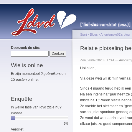
Start
›
Blogs
›
Anoniempje01's blog
Relatie plotseling be
Doorzoek de site:
Zon, 26/07/2020 - 17:41 — Anoniem
Wie is online
Hoi allen,
Er zijn momenteel
0 gebruikers
en
Via deze weg wil ik mijn verhaal 
15 gasten
online.
Sinds 4 maand terug heb ik een h
Na een intens half jaar heeft ze 
Enquête
mistte na 1,5 week niet te hebbe
Ze voelde het niet meer en "gevo
In welke fase van ldvd zit je nu?
sociaal, niet spontaan genoeg e
Woede
Ze vond dat we daarin teveel van 
elkaar juíst zo goed compensee
6%
Verdriet