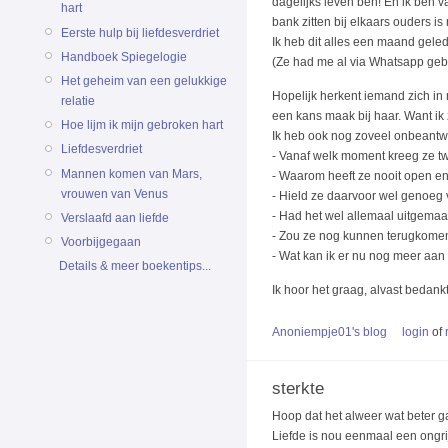
dagelijks leven ben! En ik ben v
hart
bank zitten bij elkaars ouders is
Eerste hulp bij liefdesverdriet
Ik heb dit alles een maand geled
Handboek Spiegelogie
(Ze had me al via Whatsapp geblo
Het geheim van een gelukkige
Hopelijk herkent iemand zich in 
relatie
een kans maak bij haar. Want ik z
Hoe lijm ik mijn gebroken hart
Ik heb ook nog zoveel onbeantw
Liefdesverdriet
- Vanaf welk moment kreeg ze tw
Mannen komen van Mars,
- Waarom heeft ze nooit open en e
vrouwen van Venus
- Hield ze daarvoor wel genoeg 
- Had het wel allemaal uitgema
Verslaafd aan liefde
- Zou ze nog kunnen terugkomen 
Voorbijgegaan
- Wat kan ik er nu nog meer aa
Details & meer boekentips...
Ik hoor het graag, alvast bedankt
Anoniempje01's blog
login
of
sterkte
Hoop dat het alweer wat beter g
Liefde is nou eenmaal een ongr