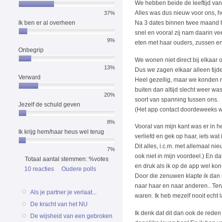
We hebben beide de leeftijd van 
Alles was dus nieuw voor ons, he
37%
Ik ben er al overheen
Na 3 dates binnen twee maand h
snel en vooral zij nam daarin vee
9%
eten met haar ouders, zussen en
Onbegrip
We wonen niet direct bij elkaar
13%
Dus we zagen elkaar alleen tijde
Verward
Heel gezellig, maar we konden n
buiten dan altijd slecht weer w
20%
soort van spanning tussen ons.
Jezelf de schuld geven
(Het app contact doordeweeks wa
8%
Vooral van mijn kant was er in he
Ik krijg hem/haar heus wel terug
verliefd en gek op haar, iets wat
Dit alles, i.c.m. met allemaal 
7%
ook niet in mijn voordeel.) En d
Totaal aantal stemmen: %votes
en druk als ik op de app wel kon 
10 reacties
Oudere polls
Door die zenuwen klapte ik dan m
naar haar en naar anderen.. Terwi
Als je partner je verlaat...
waren. Ik heb mezelf nooit echt l
De kracht van het NU
Ik denk dat dit dan ook de reden 
De wijsheid van een gebroken