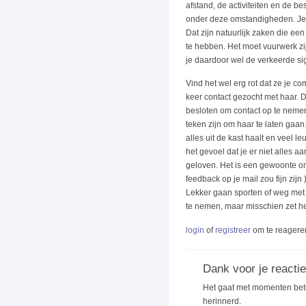
afstand, de activiteiten en de b
onder deze omstandigheden. Je z
Dat zijn natuurlijk zaken die ee
te hebben. Het moet vuurwerk zij
je daardoor wel de verkeerde sig
Vind het wel erg rot dat ze je co
keer contact gezocht met haar. Di
besloten om contact op te nemen.
teken zijn om haar te laten gaan. 
alles uit de kast haalt en veel
het gevoel dat je er niet alles a
geloven. Het is een gewoonte om 
feedback op je mail zou fijn zijn
Lekker gaan sporten of weg met vr
te nemen, maar misschien zet he
login
of
registreer
om te reagere
Dank voor je reactie
Het gaat met momenten beter
herinnerd.