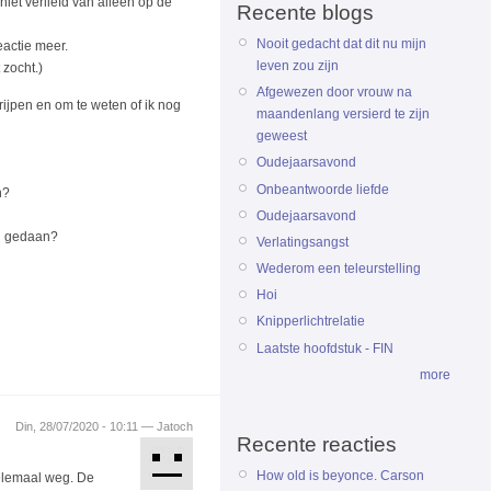
iet verliefd van alleen op de
Recente blogs
Nooit gedacht dat dit nu mijn
eactie meer.
leven zou zijn
 zocht.)
Afgewezen door vrouw na
rijpen en om te weten of ik nog
maandenlang versierd te zijn
geweest
Oudejaarsavond
Onbeantwoorde liefde
n?
Oudejaarsavond
en gedaan?
Verlatingsangst
Wederom een teleurstelling
Hoi
Knipperlichtrelatie
Laatste hoofdstuk - FIN
more
Din, 28/07/2020 - 10:11 — Jatoch
Recente reacties
How old is beyonce. Carson
helemaal weg. De