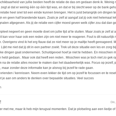
eschikbaarheid van jullie beiden heeft de relatie de das om gedaan denk ik. Weinig
egt al dat er weinig één op één tijd was, en dat er bij slecht weer op de bank ge
n relatie heel snel tot een einde kunnen brengen. Het is juist belangrijk om dingen 
n en geen half brandende kaars. Zoals je zelf al aangaf zat jij ook niet helemaal le
nalen afgegeven. Als jij de relatie een cijfer moest geven welk cijfer zou dat dan g
mpleet negeert en geen moeite doet om jullie tijd af te sluiten. Maar zoals je zelf al
t kan voor haar ook een reden zijn om niet meer te reageren. Fout is dit natuurlijk n
 Overigens vind ik het erg flauw dat ze niet meer op je mailtje heeft gereageerd. 
Lijkt me niet dat jij dit in een partner zoekt. Trek uit deze situatie een les en zorg bi
 leuke dingen gaat ondernemen. Schuldgevoel hoef je niet te hebben. En misschien m
an hebt gedaan.. Maar ook dat heeft een reden.. Misschien was je toch niet zo gek op 
na de relatie alles mooier te maken dan het daadwerkelijk was. Focus op jezelf, pr
 ), maar zonder deze informatie kan je alsnog bij jezelf te rade gaan.
ienden / kennissen. Neem even lekker de tijd om op jezelf te focussen en te resetten
t je aan om anders te denken over bepaalde situaties. Veel succes
n
!
Din,
 met me, maar ik heb mijn terugval momenten. Dat je plotseling aan een liedje of 