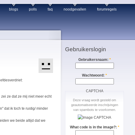
blogs
polls
faq
noodgevallen
forumregels
Gebruikerslogin
Gebruikersnaam:
*
Wachtwoord:
*
iefdesverdriet:
CAPTCHA
 zei ze dat ze mij niet meer echt
Deze vraag wordt gesteld om
geautomatiseerde inschrijvingen
 dat ik toch te rustig/ minder
van spambots te voorkomen.
zeiden we beide altijd dat we
What code is in the image?:
*