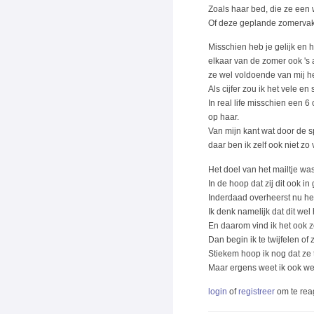
Zoals haar bed, die ze een w
Of deze geplande zomervakan
Misschien heb je gelijk en 
elkaar van de zomer ook 's
ze wel voldoende van mij h
Als cijfer zou ik het vele e
In real life misschien een 6
op haar.
Van mijn kant wat door de s
daar ben ik zelf ook niet zo 
Het doel van het mailtje was
In de hoop dat zij dit ook in
Inderdaad overheerst nu het
Ik denk namelijk dat dit we
En daarom vind ik het ook z
Dan begin ik te twijfelen of
Stiekem hoop ik nog dat ze t
Maar ergens weet ik ook wel 
login
of
registreer
om te rea