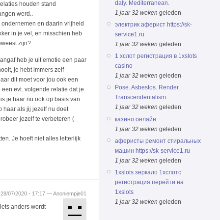
daly. Mediterranean.
 relaties houden stand
1 jaar 32 weken
geleden
hangen werd..
te ondernemen en daarin vrijheid
электрик аферист https://sk-
kker in je vel, en misschien heb
service1.ru
eweest zijn?
1 jaar 32 weken
geleden
1 хслот регистрация в 1xslots
 aangaf heb je uit emotie een paar
casino
ooit, je hebt immers zelf
1 jaar 32 weken
geleden
Maar dit moet voor jou ook een
Pose. Asbestos. Render.
j een evt. volgende relatie dat je
Transcendentalism.
is je haar nu ook op basis van
1 jaar 32 weken
geleden
haar als jij jezelf nu doet
obeer jezelf te verbeteren (
казино онлайн
1 jaar 32 weken
geleden
. Je hoeft niet alles letterlijk
аферисты ремонт стиральных
машин https://sk-service1.ru
1 jaar 32 weken
geleden
1xslots зеркало 1хслотс
регистрация перейти на
1xslots
 28/07/2020 - 17:17 — Anoniempje01
1 jaar 32 weken
geleden
iets anders wordt