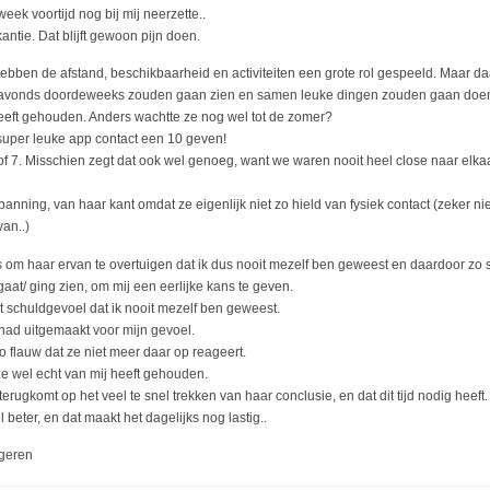
eek voortijd nog bij mij neerzette..
tie. Dat blijft gewoon pijn doen.
hebben de afstand, beschikbaarheid en activiteiten een grote rol gespeeld. Maar da
 avonds doordeweeks zouden gaan zien en samen leuke dingen zouden gaan doen. 
eeft gehouden. Anders wachtte ze nog wel tot de zomer?
n super leuke app contact een 10 geven!
 of 7. Misschien zegt dat ook wel genoeg, want we waren nooit heel close naar elkaa
panning, van haar kant omdat ze eigenlijk niet zo hield van fysiek contact (zeker n
van..)
 om haar ervan te overtuigen dat ik dus nooit mezelf ben geweest en daardoor zo sti
 gaat/ ging zien, om mij een eerlijke kans te geven.
 schuldgevoel dat ik nooit mezelf ben geweest.
l had uitgemaakt voor mijn gevoel.
o flauw dat ze niet meer daar op reageert.
 ze wel echt van mij heeft gehouden.
erugkomt op het veel te snel trekken van haar conclusie, en dat dit tijd nodig heeft.
beter, en dat maakt het dagelijks nog lastig..
geren