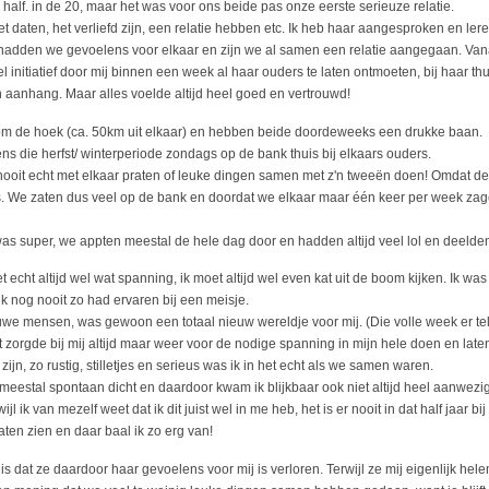
half. in de 20, maar het was voor ons beide pas onze eerste serieuze relatie.
t daten, het verliefd zijn, een relatie hebben etc. Ik heb haar aangesproken en ler
adden we gevoelens voor elkaar en zijn we al samen een relatie aangegaan. Vana
l initiatief door mij binnen een week al haar ouders te laten ontmoeten, bij haar thu
 aanhang. Maar alles voelde altijd heel goed en vertrouwd!
 om de hoek (ca. 50km uit elkaar) en hebben beide doordeweeks een drukke baan.
ns die herfst/ winterperiode zondags op de bank thuis bij elkaars ouders.
ooit echt met elkaar praten of leuke dingen samen met z'n tweeën doen! Omdat de o
as. We zaten dus veel op de bank en doordat we elkaar maar één keer per week zage
s super, we appten meestal de hele dag door en hadden altijd veel lol en deelden 
t echt altijd wel wat spanning, ik moet altijd wel even kat uit de boom kijken. Ik was
 ik nog nooit zo had ervaren bij een meisje.
nieuwe mensen, was gewoon een totaal nieuw wereldje voor mij. (Die volle week er t
at zorgde bij mij altijd maar weer voor de nodige spanning in mijn hele doen en la
zijn, zo rustig, stilletjes en serieus was ik in het echt als we samen waren.
eestal spontaan dicht en daardoor kwam ik blijkbaar ook niet altijd heel aanwezig
jl ik van mezelf weet dat ik dit juist wel in me heb, het is er nooit in dat half jaar 
aten zien en daar baal ik zo erg van!
is dat ze daardoor haar gevoelens voor mij is verloren. Terwijl ze mij eigenlijk hele