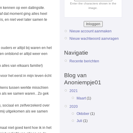
Enter the characters shown in the
en kennen op een datingsite.
image.
f dat moment ging alles heel
is, en niet veel later samen te
Nieuw account aanmaken
Nieuw wachtwoord aanvragen
uders er altijd bij waren en het
Navigatie
n ontstond er altijd weer een
Recente berichten
alles van elkaars familie!)
Blog van
 voor het eerst in mijn leven écht
Anoniempje01
elkens tussen werkte misschien
2021
ten als we samen waren.. Zo gek
Maart
(1)
, sociaal en zelfverzekerd over
2020
bij mij uitgekomen als we samen
Oktober
(1)
Juli
(1)
maal niet goed kent hoe ik in het