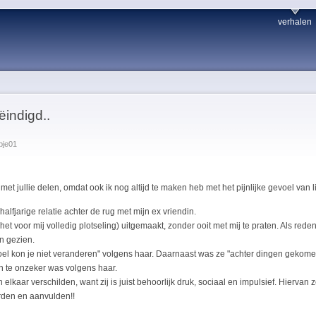
verhalen
ëindigd..
pje01
met jullie delen, omdat ook ik nog altijd te maken heb met het pijnlijke gevoel van l
alfjarige relatie achter de rug met mijn ex vriendin.
(het voor mij volledig plotseling) uitgemaakt, zonder ooit met mij te praten. Als reden
n gezien.
el kon je niet veranderen" volgens haar. Daarnaast was ze "achter dingen gekomen"
n te onzeker was volgens haar.
elkaar verschilden, want zij is juist behoorlijk druk, sociaal en impulsief. Hiervan 
rden en aanvulden!!