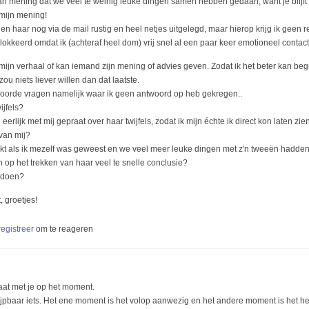
an mening dat we veel te weinig leuke dingen samen hebben gedaan, want je blijft n
 mijn mening!
en haar nog via de mail rustig en heel netjes uitgelegd, maar hierop krijg ik geen r
kkeerd omdat ik (achteraf heel dom) vrij snel al een paar keer emotioneel contact
mijn verhaal of kan iemand zijn mening of advies geven. Zodat ik het beter kan beg
ou niets liever willen dan dat laatste.
oorde vragen namelijk waar ik geen antwoord op heb gekregen..
ijfels?
erlijk met mij gepraat over haar twijfels, zodat ik mijn échte ik direct kon laten zie
van mij?
akt als ik mezelf was geweest en we veel meer leuke dingen met z'n tweeën hadd
op het trekken van haar veel te snelle conclusie?
n doen?
, groetjes!
registreer
om te reageren
aat met je op het moment.
ijpbaar iets. Het ene moment is het volop aanwezig en het andere moment is het 