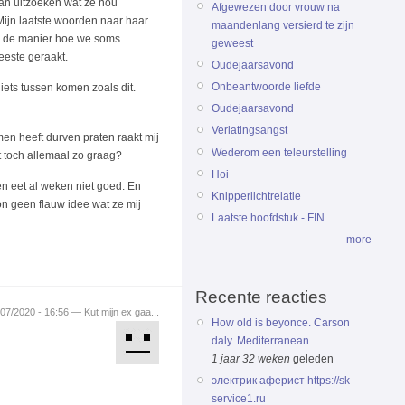
kan uitzoeken wat ze nou
Afgewezen door vrouw na
ijn laatste woorden naar haar
maandenlang versierd te zijn
 op de manier hoe we soms
geweest
eeste geraakt.
Oudejaarsavond
Onbeantwoorde liefde
iets tussen komen zoals dit.
Oudejaarsavond
Verlatingsangst
men heeft durven praten raakt mij
Wederom een teleurstelling
et toch allemaal zo graag?
Hoi
en eet al weken niet goed. En
Knipperlichtrelatie
oon geen flauw idee wat ze mij
Laatste hoofdstuk - FIN
more
Recente reacties
/07/2020 - 16:56 — Kut mijn ex gaa...
How old is beyonce. Carson
daly. Mediterranean.
1 jaar 32 weken
geleden
электрик аферист https://sk-
service1.ru