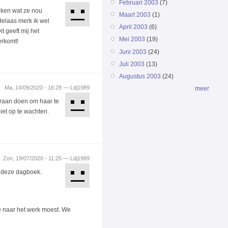
Februari 2003
(7)
oeken wat ze nou
Maart 2003
(1)
 Helaas merk ik wel
April 2003
(6)
t geeft mij het
Mei 2003
(19)
erkomt!
Juni 2003
(24)
Juli 2003
(13)
Augustus 2003
(24)
Ma, 14/09/2020 - 16:28 — Ldj1989
meer
 eraan doen om haar te
iet op te wachten.
Zon, 19/07/2020 - 11:25 — Ldj1989
n deze dagboek.
je naar het werk moest. We