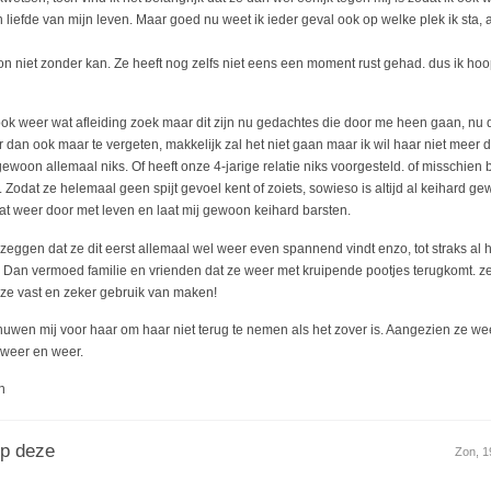
 liefde van mijn leven. Maar goed nu weet ik ieder geval ook op welke plek ik sta,
on niet zonder kan. Ze heeft nog zelfs niet eens een moment rust gehad. dus ik hoo
ook weer wat afleiding zoek maar dit zijn nu gedachtes die door me heen gaan, nu 
r dan ook maar te vergeten, makkelijk zal het niet gaan maar ik wil haar niet meer 
r gewoon allemaal niks. Of heeft onze 4-jarige relatie niks voorgesteld. of misschien b
odat ze helemaal geen spijt gevoel kent of zoiets, sowieso is altijd al keihard gewe
t weer door met leven en laat mij gewoon keihard barsten.
 zeggen dat ze dit eerst allemaal wel weer even spannend vindt enzo, tot straks al 
. Dan vermoed familie en vrienden dat ze weer met kruipende pootjes terugkomt. ze 
ze vast en zeker gebruik van maken!
uwen mij voor haar om haar niet terug te nemen als het zover is. Aangezien ze weet
 weer en weer.
n
op deze
Zon, 1