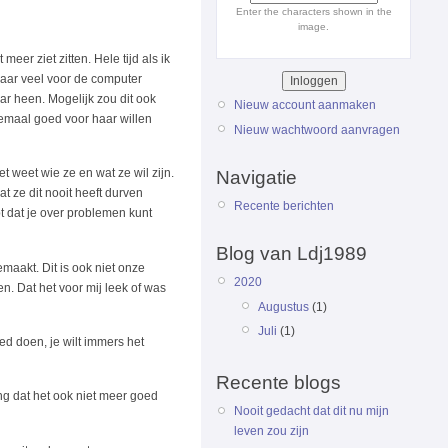
Enter the characters shown in the
image.
er ziet zitten. Hele tijd als ik
maar veel voor de computer
aar heen. Mogelijk zou dit ook
Nieuw account aanmaken
llemaal goed voor haar willen
Nieuw wachtwoord aanvragen
 weet wie ze en wat ze wil zijn.
Navigatie
at ze dit nooit heeft durven
Recente berichten
bt dat je over problemen kunt
Blog van Ldj1989
maakt. Dit is ook niet onze
2020
en. Dat het voor mij leek of was
Augustus
(1)
Juli
(1)
oed doen, je wilt immers het
Recente blogs
ng dat het ook niet meer goed
Nooit gedacht dat dit nu mijn
leven zou zijn