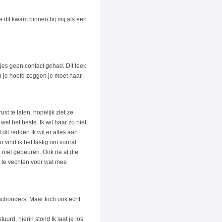
 dit kwam binnen bij mij als een
tjes geen contact gehad. Dit leek
n je hoofd zeggen je moet haar
t te laten, hopelijk ziet ze
wel het beste. Ik wil haar zo niet
dit redden Ik wil er alles aan
n vind ik het lastig om vooral
k niet gebeuren. Ook na al die
m te vechten voor wat mee
e schouders. Maar toch ook echt
urd, hierin stond Ik laat je los