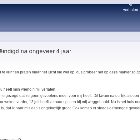
verhalen
eëindigd na ongeveer 4 jaar
ver te kunnen praten maar het lucht me wel op. dus probeer het op deze manier zo g
eeft mijn vriendin mij verlaten.
 me gezegd dat ze geen gevoelens meer voor mij heeft. Dit kwam natuurlijk als een 
weken verder, 13 juli heeft ze haar spullen bij mij weggehaald. Nu is het huis nog
it is, dat ik haar mis dat is ongelooflijk groot. Ook komen er steeds gemengde gevoe