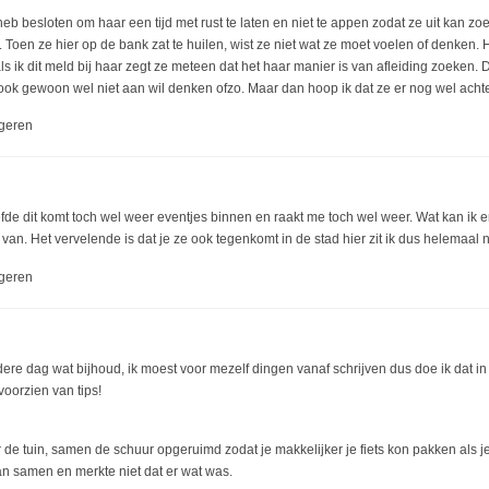
heb besloten om haar een tijd met rust te laten en niet te appen zodat ze uit kan z
. Toen ze hier op de bank zat te huilen, wist ze niet wat ze moet voelen of denken.
ls ik dit meld bij haar zegt ze meteen dat het haar manier is van afleiding zoeken. Di
ook gewoon wel niet aan wil denken ofzo. Maar dan hoop ik dat ze er nog wel acht
geren
efde dit komt toch wel weer eventjes binnen en raakt me toch wel weer. Wat kan ik
van. Het vervelende is dat je ze ook tegenkomt in de stad hier zit ik dus helemaal n
geren
dere dag wat bijhoud, ik moest voor mezelf dingen vanaf schrijven dus doe ik dat i
voorzien van tips!
 de tuin, samen de schuur opgeruimd zodat je makkelijker je fiets kon pakken als 
 samen en merkte niet dat er wat was.