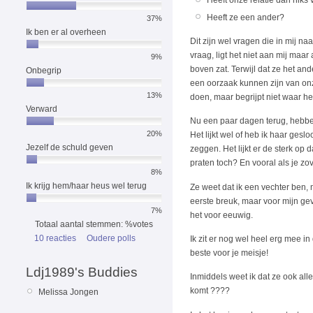
Heeft onze relatie dan niks
Heeft ze een ander?
37%
Ik ben er al overheen
Dit zijn wel vragen die in mij n
vraag, ligt het niet aan mij maa
9%
boven zat. Terwijl dat ze het and
Onbegrip
een oorzaak kunnen zijn van onze
13%
doen, maar begrijpt niet waar het
Verward
Nu een paar dagen terug, hebben
20%
Het lijkt wel of heb ik haar gesl
Jezelf de schuld geven
zeggen. Het lijkt er de sterk op 
praten toch? En vooral als je zo
8%
Ik krijg hem/haar heus wel terug
Ze weet dat ik een vechter ben, 
eerste breuk, maar voor mijn gevo
7%
het voor eeuwig.
Totaal aantal stemmen: %votes
10 reacties
Oudere polls
Ik zit er nog wel heel erg mee in
beste voor je meisje!
Ldj1989's Buddies
Inmiddels weet ik dat ze ook all
komt ????
Melissa Jongen