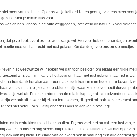
e niet meer van me hield. Opeens zei je keihard Ik heb geen gevoelens meer voor je
ezet of stelt je relatie niks voor.
os was en ben ik boos in de auto weggegaan, later werd dit natuurlijk veel verdriet.
n, dat je zelf ook eventjes niet weet wat je wil. Hiervoor heb een paar dagen even
eel moeite mee om haar echt met rust gelaten. Omdat de gevoelens en stemmetjes i
f even niet weet wat ze wil hebben we dan toch besloten om elkaar een tijdje met rus
r gestemd zijn. van mijn kant is het lastig om haar met rust gelaten maar het is toch 
s bang ben dat ik het alsmaar erger maak. toch komt in mijn hoofd naar boven Ik wil 
aar verlies. nu dat blijkt dat er problemen zijn waar ze niet over heeft durven prate
ast altijd wel uit. En dat hierdoor dan de relatie kapot gaat is doodzonde en laat i
zijn we ook altijd weer bij elkaar terugkomen, dit geeft mij ook sterk de kracht o
 ik hoef niet beter. Toch lijkt hij er anders over te denken plotseling!
laten, en is vertrokken met al haar spullen. Ergens voelt het nu valt een last van j
t mij zwaar. En mis het nog steeds altijd. Ik kan dit niet afsluiten en wil niet opgeven.
 zij ook van mij hield. De einde van de avond heb ik haar nog een audiobericht gestu