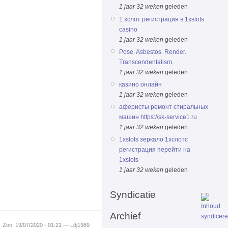
1 jaar 32 weken
geleden
1 хслот регистрация в 1xslots
casino
1 jaar 32 weken
geleden
Pose. Asbestos. Render.
Transcendentalism.
1 jaar 32 weken
geleden
казино онлайн
1 jaar 32 weken
geleden
аферисты ремонт стиральных
машин https://sk-service1.ru
1 jaar 32 weken
geleden
1xslots зеркало 1хслотс
регистрация перейти на
1xslots
1 jaar 32 weken
geleden
Syndicatie
Archief
Zon, 19/07/2020 - 01:21 — Ldj1989