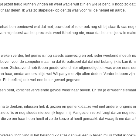
je jezelf terug kunnen vinden en weet wat je wilt zijn en wie je bent. Ik hoop zo da
met haar delen. Ik was zo stapelgek op der, zij was voor mij de hemel en aarde.
ehad ben benieuwd wat dat met jouw doet of ze er ook nog stil bij staat ik sws no
 van mijn borst wat het precies is weet ik het nog nie, maar dat het met jouw te make
r weken verder, het gemis is nog steeds aanwezig en ook ieder weekend moet ik m
 boven voor de computer maar nu dat ik realiseert dat dat niet belangrijk is kan ik 
iet meer. Gisteravond heb ik een goede vriend hier uitgenodigd, dit was weer eens
aan haar, omdat anders altijd wel Wii party met zijn allen deden. Verder hebben zij
jn. En heeft mij ook wel een beter gevoel gegeven.
leen bent, komt het vervelende gevoel weer naar boven. En sta je er weer helemaal
om na te denken, intussen heb ik gezien en gemerkt dat ze wel met andere jongens omg
t net of is er nog steeds niet eerlijk tegen mij. Aangezien ze zelf zegt dat ze nog niet 
die ze om haar heen heeft of ze de keuze al heeft gemaakt. dat vraag ik me dan 
wetsen, toch vind ik het belangrijk dat ze dan wel eerlijk tegen mij is zodat ik ook 