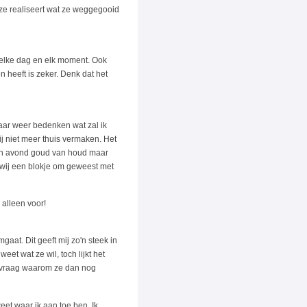
t ze realiseert wat ze weggegooid
g elke dag en elk moment. Ook
n heeft is zeker. Denk dat het
aar weer bedenken wat zal ik
mij niet meer thuis vermaken. Het
 een avond goud van houd maar
n wij een blokje om geweest met
 alleen voor!
aat. Dit geeft mij zo'n steek in
weet wat ze wil, toch lijkt het
afvraag waarom ze dan nog
weet waar ik aan toe ben. Ik