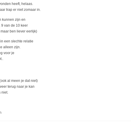
vonden heeft, helaas.
aar trap er niet zomaar in.
n kunnen zijn en
, 9 van de 10 keer
 maar ben liever eerlijk)
in een slechte relatie
 alleen zijn.
g voor je
..
ook al meen je dat niet)
eer terug naar je kan
 niet.
n