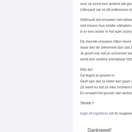
voor ze eerst een andere tak ge
Uiteraard zal ze dit ontkennen m
Onthoudt dat vrouwen niet allee
niet ineens hun relatie uitmaken
is er een ander in het spel (sorry
De meeste vrouwen zitten liever 
maar wel de zekerheid dan dat ze
Je gooit ook niet je schoenen we
eerst een andere exemplaar hebt
Mijn tip!:
Ga tegen je gevoel in:
Geef aan dat ze beter kan gaan (
Ze weet nu dat ze elke moment w
En ervaart het gevoel van verlies
Sterkte !!
login
of
registreer
om te reagere
Dankjewel!