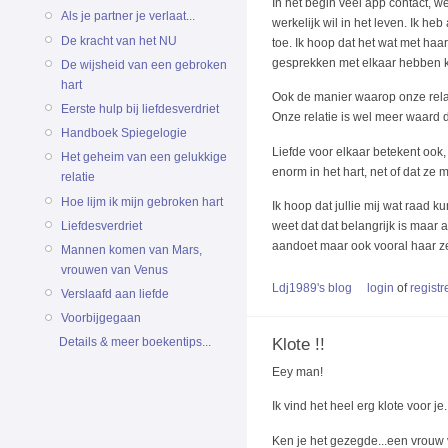
In het begin veel app contact, 
Als je partner je verlaat...
werkelijk wil in het leven. Ik
De kracht van het NU
toe. Ik hoop dat het wat met ha
gesprekken met elkaar hebben kun
De wijsheid van een gebroken
hart
Ook de manier waarop onze relati
Eerste hulp bij liefdesverdriet
Onze relatie is wel meer waard da
Handboek Spiegelogie
Liefde voor elkaar betekent ook,
Het geheim van een gelukkige
enorm in het hart, net of dat ze
relatie
Hoe lijm ik mijn gebroken hart
Ik hoop dat jullie mij wat raad 
Liefdesverdriet
weet dat dat belangrijk is maar 
aandoet maar ook vooral haar ze
Mannen komen van Mars,
vrouwen van Venus
Ldj1989's blog
login
of
registr
Verslaafd aan liefde
Voorbijgegaan
Klote !!
Details & meer boekentips...
Eey man!
Ik vind het heel erg klote voor je.
Ken je het gezegde...een vrouw 