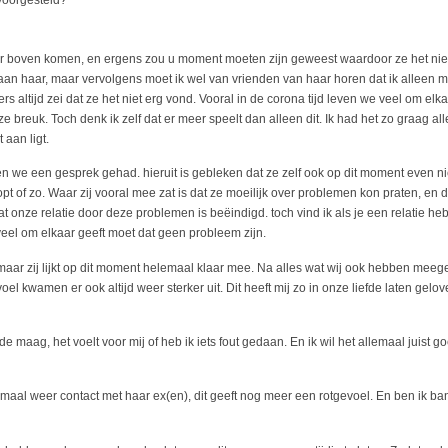
 voorgesteld?
aar boven komen, en ergens zou u moment moeten zijn geweest waardoor ze het niet me
r aan haar, maar vervolgens moet ik wel van vrienden van haar horen dat ik alleen 
ers altijd zei dat ze het niet erg vond. Vooral in de corona tijd leven we veel om elk
 breuk. Toch denk ik zelf dat er meer speelt dan alleen dit. Ik had het zo graag a
 aan ligt.
 we een gesprek gehad. hieruit is gebleken dat ze zelf ook op dit moment even niet
oopt of zo. Waar zij vooral mee zat is dat ze moeilijk over problemen kon praten, en d
dat onze relatie door deze problemen is beëindigd. toch vind ik als je een relatie he
veel om elkaar geeft moet dat geen probleem zijn.
maar zij lijkt op dit moment helemaal klaar mee. Na alles wat wij ook hebben meege
el kwamen er ook altijd weer sterker uit. Dit heeft mij zo in onze liefde laten gelov
 de maag, het voelt voor mij of heb ik iets fout gedaan. En ik wil het allemaal juist g
emaal weer contact met haar ex(en), dit geeft nog meer een rotgevoel. En ben ik ba