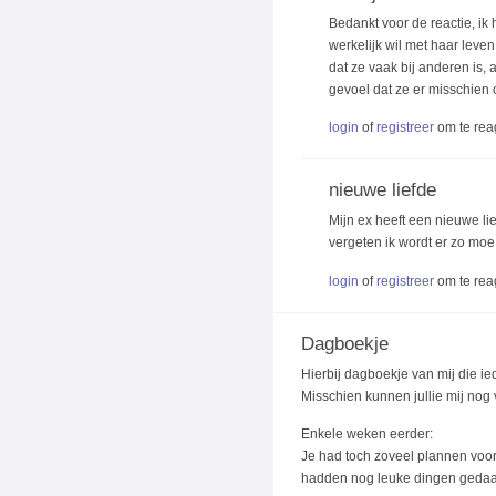
Bedankt voor de reactie, ik 
werkelijk wil met haar leven
dat ze vaak bij anderen is, a
gevoel dat ze er misschien 
login
of
registreer
om te rea
nieuwe liefde
Mijn ex heeft een nieuwe li
vergeten ik wordt er zo moe 
login
of
registreer
om te rea
Dagboekje
Hierbij dagboekje van mij die ie
Misschien kunnen jullie mij nog 
Enkele weken eerder:
Je had toch zoveel plannen voor
hadden nog leuke dingen gedaan