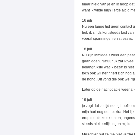
maar hield van je en ik hoop dat 
want ik wilde mijn liefde altijd 
16 juli
Nu een lange tijd geen contact g
heb ik sinds kort steeds last van
vooral spanningen en stress is.
18 juli
Nu zijn inmiddels weer een paa
gaan doen. Natuurlijk zat ik veel
belangrijkste wat ik bezat is n
toch ook wii herinnert zich nog 
de hond, Dit vond die ook wel fi
Later op de nacht dat je weer al
19 juli
je zegt dat ze tijd nodig heeft 
mijn hart nog eens extra. Het lijk
erop met deze ex-en en jongens 
steeds niet eerlijk tegen mij is.
Misschien wil ze me niet verder k