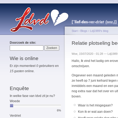
Start
›
Blogs
›
Ldj1989's blog
Relatie plotseling b
Doorzoek de site:
Woe, 15/07/2020 - 01:28 — Ldj1989
Wie is online
Hallo, Ik vind het lastig om ero
Er zijn momenteel
0 gebruikers
en
omschrijven.
15 gasten
online.
Ongeveer een maand geleden nu h
ze heeft op 7 juni keihard tegen
inmiddels een maand en een paar 
Enquête
nog extra raar dat het over en u
In welke fase van ldvd zit je nu?
boven.
Woede
Waar is het misgegaan?
6%
Kon ik er wat aan doen?
Verdriet