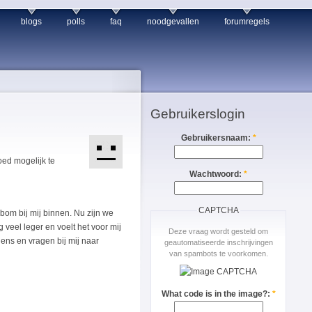
blogs
polls
faq
noodgevallen
forumregels
Gebruikerslogin
Gebruikersnaam:
*
oed mogelijk te
Wachtwoord:
*
CAPTCHA
bom bij mij binnen. Nu zijn we
 veel leger en voelt het voor mij
Deze vraag wordt gesteld om
lens en vragen bij mij naar
geautomatiseerde inschrijvingen
van spambots te voorkomen.
What code is in the image?:
*