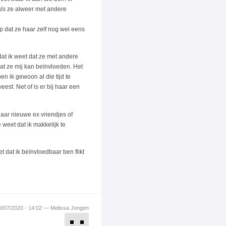
 als ze alweer met andere
p dat ze haar zelf nog wel eens
dat ik weet dat ze met andere
dat ze mij kan beïnvloeden. Het
en ik gewoon al die tijd te
est. Net of is er bij haar een
haar nieuwe ex vriendjes of
weet dat ik makkelijk te
 dat ik beïnvloedbaar ben flikt
9/07/2020 - 14:02 — Melissa Jongen