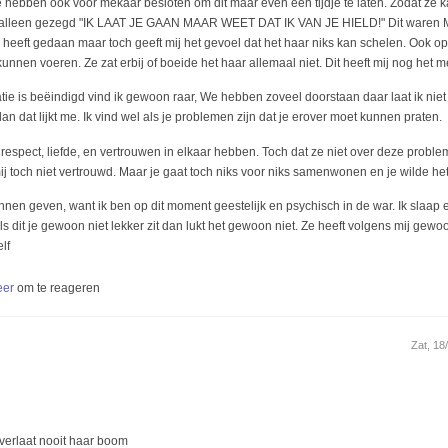
we hebben ook voor mekaar besloten om dit maar even een tijdje te laten. Zodat ze 
 heb alleen gezegd "IK LAAT JE GAAN MAAR WEET DAT IK VAN JE HIELD!" Dit waren M
ar heeft gedaan maar toch geeft mij het gevoel dat het haar niks kan schelen. Ook
nen voeren. Ze zat erbij of boeide het haar allemaal niet. Dit heeft mij nog het m
e is beëindigd vind ik gewoon raar, We hebben zoveel doorstaan daar laat ik niet 
n dat lijkt me. Ik vind wel als je problemen zijn dat je erover moet kunnen praten.
 respect, liefde, en vertrouwen in elkaar hebben. Toch dat ze niet over deze proble
 mij toch niet vertrouwd. Maar je gaat toch niks voor niks samenwonen en je wilde h
kunnen geven, want ik ben op dit moment geestelijk en psychisch in de war. Ik slaap 
als dit je gewoon niet lekker zit dan lukt het gewoon niet. Ze heeft volgens mij gew
lf
eer
om te reageren
Zat, 18
verlaat nooit haar boom