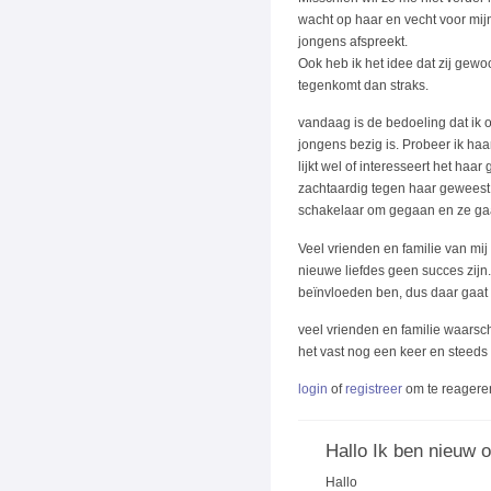
wacht op haar en vecht voor mijn
jongens afspreekt.
Ook heb ik het idee dat zij gewo
tegenkomt dan straks.
vandaag is de bedoeling dat ik 
jongens bezig is. Probeer ik haa
lijkt wel of interesseert het haa
zachtaardig tegen haar geweest. Z
schakelaar om gegaan en ze gaa
Veel vrienden en familie van mij
nieuwe liefdes geen succes zijn
beïnvloeden ben, dus daar gaat 
veel vrienden en familie waarsch
het vast nog een keer en steeds
login
of
registreer
om te reagere
Hallo Ik ben nieuw 
Hallo