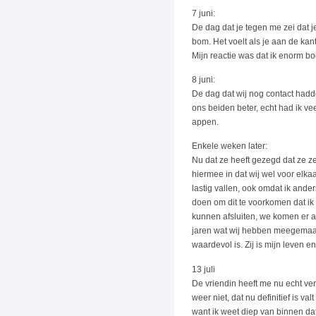
7 juni:
De dag dat je tegen me zei dat j
bom. Het voelt als je aan de kant g
Mijn reactie was dat ik enorm bo
8 juni:
De dag dat wij nog contact hadde
ons beiden beter, echt had ik v
appen.
Enkele weken later:
Nu dat ze heeft gezegd dat ze zel
hiermee in dat wij wel voor elkaa
lastig vallen, ook omdat ik ander
doen om dit te voorkomen dat ik h
kunnen afsluiten, we komen er alv
jaren wat wij hebben meegemaakt 
waardevol is. Zij is mijn leven en
13 juli
De vriendin heeft me nu echt ver
weer niet, dat nu definitief is val
want ik weet diep van binnen dat