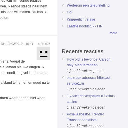
 heb van m’n vorige relaties
Wederom een teleurstelling
aken. Ik rende steeds naar hem
t als toen wil maken. Nu kan ik
Hoi
oelen.
Knipperlichtrelatie
Laatste hoofdstuk - FIN
more
Din, 19/02/2019 - 16:41 — s.nikki25
Recente reacties
How old is beyonce. Carson
n enz. Vooral de
daly. Mediterranean.
e allemaal nieuwe dingen. Ik
1 jaar 32 weken
geleden
j het nooit lang vol kon houden.
электрик аферист https://sk-
je afstand te nemen en goed na te
service1.ru
1 jaar 32 weken
geleden
1 хслот регистрация в 1xslots
n doen waardoor het niet weer
casino
1 jaar 32 weken
geleden
Pose. Asbestos. Render.
Transcendentalism.
1 jaar 32 weken
geleden