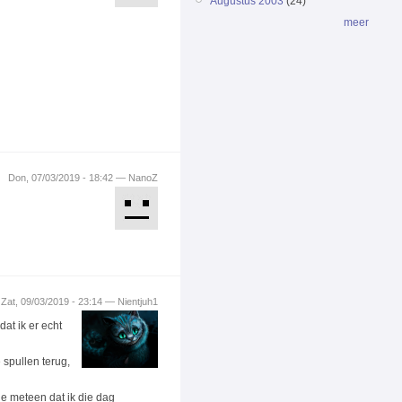
Augustus 2003
(24)
meer
Don, 07/03/2019 - 18:42 — NanoZ
Zat, 09/03/2019 - 23:14 — Nientjuh1
at ik er echt
 spullen terug,
de meteen dat ik die dag