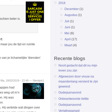
2016
December
(1)
Augustus
(1)
schien beter is.
Juli
(1)
Juni
(1)
Mei
(6)
ft.
April
(17)
maar jou de tijd en ruimte
Maart
(4)
Recente blogs
van je lichamelijke 'diensten'.
Nooit gedacht dat dit nu mijn
leven zou zijn
Afgewezen door vrouw na
Ma, 18/02/2019 - 22:49 — Nientjuh1
maandenlang versierd te zijn
geweest
 appjes had
ies weg uit m’n
Oudejaarsavond
on. Hij was
Onbeantwoorde liefde
en.
Oudejaarsavond
 Hij vertelde wat dingen over
Verlatingsangst