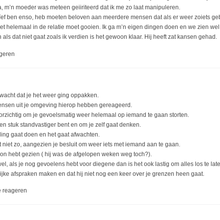
, m’n moeder was meteen geiiriteerd dat ik me zo laat manipuleren.
naïef ben enso, heb moeten beloven aan meerdere mensen dat als er weer zoiets ge
iet helemaal in de relatie moet gooien. Ik ga m’n eigen dingen doen en we zien we
als dat niet gaat zoals ik verdien is het gewoon klaar. Hij heeft zat kansen gehad.
geren
erwacht dat je het weer ging oppakken.
nsen uit je omgeving hierop hebben gereageerd.
rzichtig om je gevoelsmatig weer helemaal op iemand te gaan storten.
en stuk standvastiger bent en om je zelf gaat denken.
n ding gaat doen en het gaat afwachten.
et niet zo, aangezien je besluit om weer iets met iemand aan te gaan.
oon hebt gezien ( hij was de afgelopen weken weg toch?).
wel, als je nog gevoelens hebt voor diegene dan is het ook lastig om alles los te lat
elijke afspraken maken en dat hij niet nog een keer over je grenzen heen gaat.
 reageren