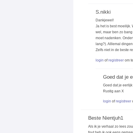
S.nikki
Dankjewel!
Ja het is best moeilijk
wel, maar ben zo bang 
moet nadenken. Ondert
lang?). Alllemal dingen
Zelfs niet in de beste r
login
of
registreer
om te
Goed dat je ee
Goed dat je eerlijk
Rustig aan X
login
of
registreer
Beste Nientjuh1
Als ik je verhaal zo lees z
fout heb ik ook eens gemaak