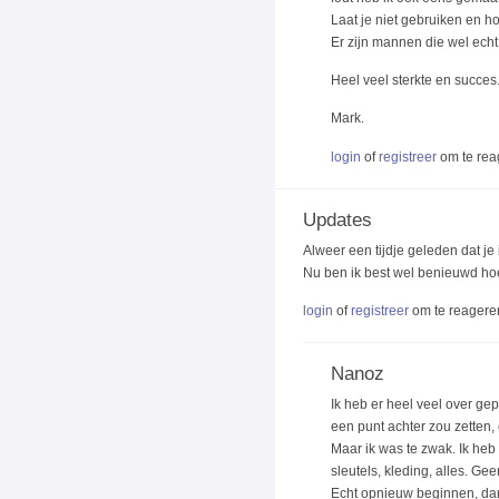
Laat je niet gebruiken en hou
Er zijn mannen die wel echt 
Heel veel sterkte en succe
Mark.
login
of
registreer
om te rea
Updates
Alweer een tijdje geleden dat je 
Nu ben ik best wel benieuwd hoe 
login
of
registreer
om te reagere
Nanoz
Ik heb er heel veel over ge
een punt achter zou zetten
Maar ik was te zwak. Ik heb 
sleutels, kleding, alles. Ge
Echt opnieuw beginnen, dan 