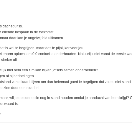
dat het uit is.
 ellende bespaart in de toekomst.
, maar daar kan je ongetwijfeld uitkomen.
dat is wel te begrijpen, maar des te pijnlijker voor jou.
et enorm oplucht om 0,0 contact te onderhouden. Natuurlijk niet vanaf de eerste w
sterker uit.
pelijk met hem een film kan kijken, of iets samen ondernemen?
gen of bijbedoelingen.
 afstand van elkaar blijven om dan helemaal goed te begrijpen dat zoiets niet stand
e zien door een roze bril.
d maar, wil je de connectie nog in stand houden omdat je aandacht van hem krijgt?
et waard is.
n