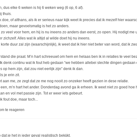
n, dus elke 6 weken is hij 6 weken weg (6 op, 6 af).
 thuis.
k doe, of althans, als ik er serieus naar kijk weet ik precies dat ik mezelf hier waarsc
doen, maar gevoelsmatig is het zo anders.
l zo veel voor hem, en hij is nu ineens zo anders dan eerst, zo open. Hij nodigt me u
r zichzelf. Alles wat ik altijd al wilde doet hij nu ineens.
 korte duur zal zijn (waarschijnlijk), ik weet dat ik hier niet beter van word, dat ik z
stand die praat. M’n hart schreeuwt om hem en helaas ben ik in relaties te veel bezig
Ik denk continu wat ik fout heb gedaan “we hebben allebei slechte dingen gedaan
s op hem zijn, dat zou niet eerlijk zijn” denk ik dan.
s je erin zit.
t aan me, ze zegt dat ze me nog nooit zo onzeker heeft gezien in dese relatie.
 een, m’n hart het ander. Donderdag avond ga ik erheen. Ik weet niet zo goed hoe h
n en vol met passie zijn. Tot er weer iets gebeurt.
ik fout doe, maar toch...
om te reageren
dat je het in ieder geval realistisch bekijkt.