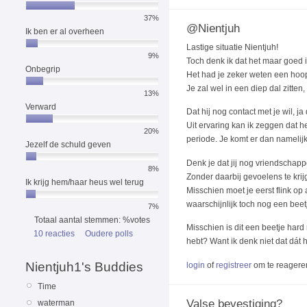
37%
@Nientjuh
Ik ben er al overheen
Lastige situatie Nientjuh!
9%
Toch denk ik dat het maar goed is 
Onbegrip
Het had je zeker weten een hoop
Je zal wel in een diep dal zitten
13%
Verward
Dat hij nog contact met je wil, ja 
Uit ervaring kan ik zeggen dat h
20%
periode. Je komt er dan namelijk 
Jezelf de schuld geven
Denk je dat jij nog vriendschap
8%
Zonder daarbij gevoelens te krij
Ik krijg hem/haar heus wel terug
Misschien moet je eerst flink op
waarschijnlijk toch nog een beetj
7%
Totaal aantal stemmen: %votes
Misschien is dit een beetje har
10 reacties
Oudere polls
hebt? Want ik denk niet dat dát h
Nientjuh1's Buddies
login
of
registreer
om te reagere
Time
Valse bevestiging?
waterman