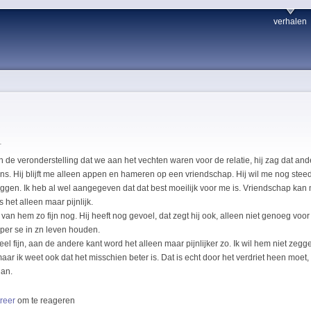
verhalen
1
in de veronderstelling dat we aan het vechten waren voor de relatie, hij zag dat and
ns. Hij blijft me alleen appen en hameren op een vriendschap. Hij wil me nog stee
gen. Ik heb al wel aangegeven dat dat best moeilijk voor me is. Vriendschap kan
s het alleen maar pijnlijk.
an hem zo fijn nog. Hij heeft nog gevoel, dat zegt hij ook, alleen niet genoeg voor 
e per se in zn leven houden.
eel fijn, aan de andere kant word het alleen maar pijnlijker zo. Ik wil hem niet zeg
ar ik weet ook dat het misschien beter is. Dat is echt door het verdriet heen moet, dat
dan.
treer
om te reageren