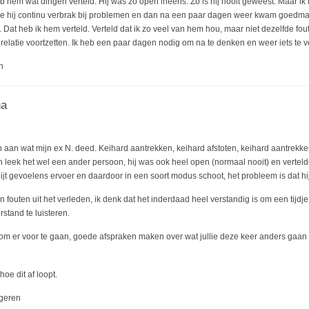
 heb hem wat dingen verteld. Hij was zo open ineens. Zo is hij nooit geweest. Maar ik
 die hij continu verbrak bij problemen en dan na een paar dagen weer kwam goedm
 Dat heb ik hem verteld. Verteld dat ik zo veel van hem hou, maar niet dezelfde fou
relatie voortzetten. Ik heb een paar dagen nodig om na te denken en weer iets te v
n
na
 aan wat mijn ex N. deed. Keihard aantrekken, keihard afstoten, keihard aantrekke
 leek het wel een ander persoon, hij was ook heel open (normaal nooit) en verteld
pijt gevoelens ervoer en daardoor in een soort modus schoot, het probleem is dat hi
n fouten uit het verleden, ik denk dat het inderdaad heel verstandig is om een tijd
stand te luisteren.
n om er voor te gaan, goede afspraken maken over wat jullie deze keer anders gaa
oe dit af loopt.
geren