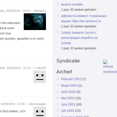
казино онлайн
1 jaar 32 weken
geleden
Woe, 20/02/2019 - 00:10 — Nientjuh1
аферисты ремонт стиральных
машин https://sk-service1.ru
l het uiteraard
1 jaar 32 weken
geleden
at ik even
1xslots зеркало 1хслотс
voor hoe
регистрация перейти на
en worden, garantie is er nooit.
1xslots
1 jaar 32 weken
geleden
Syndicatie
Woe, 20/02/2019 - 10:23 — s.nikki25
Archief
Februari 2003
(7)
Maart 2003
(1)
April 2003
(6)
Mei 2003
(19)
 03/03/2019 - 13:40 — Memmelepke
Juni 2003
(24)
Juli 2003
(13)
en fout maken, zo'n