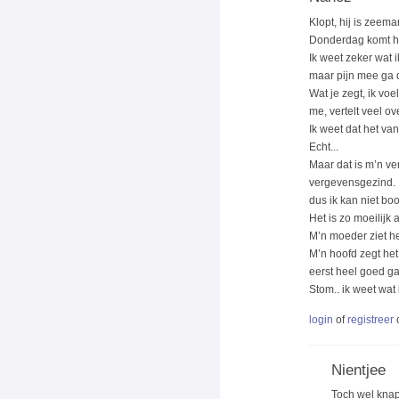
Klopt, hij is zeema
Donderdag komt hij
Ik weet zeker wat i
maar pijn mee ga 
Wat je zegt, ik voe
me, vertelt veel ove
Ik weet dat het van
Echt...
Maar dat is m’n ver
vergevensgezind. 
dus ik kan niet boo
Het is zo moeilijk al
M’n moeder ziet he
M’n hoofd zegt het
eerst heel goed gaa
Stom.. ik weet wat 
login
of
registreer
Nientjee
Toch wel knap 