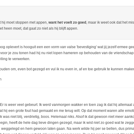
at hij moet stoppen met appen,
want het voelt zo goed
, maar ik weet ook dat het mis
et heen moet, dat gaat zo niet als hij blijft appen.
og oplevert is hooguit een een vorm van valse 'bevestiging' wat jij jezelf ermee gee
 voor je zou tonen had hij nu niet lopen hameren op behouden van de vriendschap 
lling te verwerken.
 houden om, even bot gezegd en vul ik nu even in, af en toe gebruik te kunnen maken 
n
. Er is weer veel gebeurt. Ik werd vanmorgen wakker en toen zag ik dat hij allemaal
at hij een grote fout had gemaakt en me terug wilt. Op dat moment waren alle emot
. Ik was niet blij, verdrietig, boos. Helemaal niks. Alsof ik dat gewoon niet meer aank
egin, heeft de hele dag lieve dingen gezegd, maar ik wist niet zo goed wat te zegg
l weggelegd en hem gewoon laten gaan. Na werk wilde hij per se bellen, dus prima.