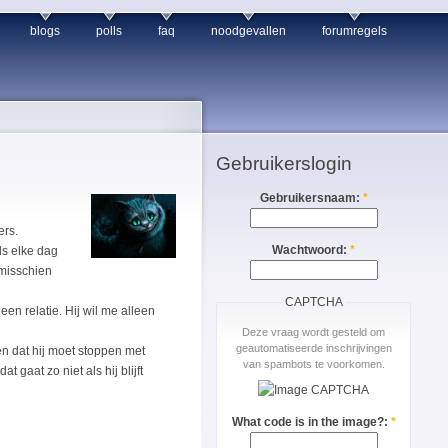
blogs
polls
faq
noodgevallen
forumregels
Gebruikerslogin
Gebruikersnaam:
*
ers.
Wachtwoord:
*
ds elke dag
 misschien
CAPTCHA
een relatie. Hij wil me alleen
Deze vraag wordt gesteld om
geautomatiseerde inschrijvingen
gen dat hij moet stoppen met
van spambots te voorkomen.
 gaat zo niet als hij blijft
What code is in the image?:
*