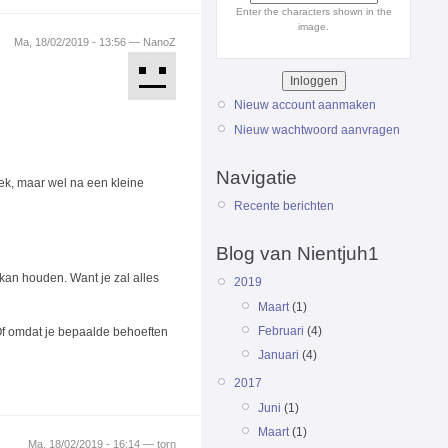
Enter the characters shown in the
image.
Ma, 18/02/2019 - 13:56 — NanoZ
Nieuw account aanmaken
Nieuw wachtwoord aanvragen
Navigatie
eek, maar wel na een kleine
Recente berichten
Blog van Nientjuh1
 kan houden. Want je zal alles
2019
Maart
(1)
Februari
(4)
 Of omdat je bepaalde behoeften
Januari
(4)
2017
Juni
(1)
Maart
(1)
Ma, 18/02/2019 - 16:14 — torn