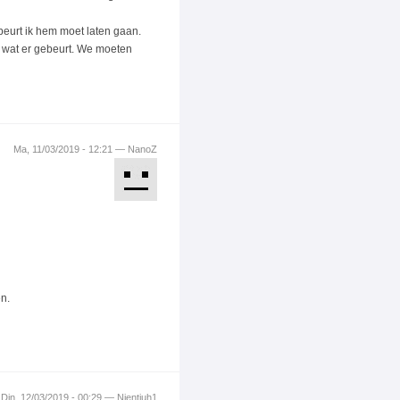
beurt ik hem moet laten gaan.
l wat er gebeurt. We moeten
Ma, 11/03/2019 - 12:21 — NanoZ
en.
Din, 12/03/2019 - 00:29 — Nientjuh1