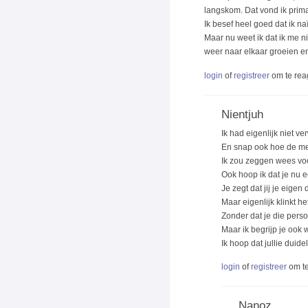
langskom. Dat vond ik prima
Ik besef heel goed dat ik 
Maar nu weet ik dat ik me n
weer naar elkaar groeien en 
login
of
registreer
om te rea
Nientjuh
Ik had eigenlijk niet v
En snap ook hoe de me
Ik zou zeggen wees voo
Ook hoop ik dat je nu e
Je zegt dat jij je eige
Maar eigenlijk klinkt h
Zonder dat je die pers
Maar ik begrijp je ook 
Ik hoop dat jullie duid
login
of
registreer
om te
Nanoz