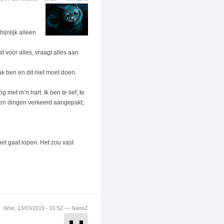
hijnlijk alleen
it voor alles, vraagt alles aan
wak ben en dit niet moet doen.
 met m’n hart. Ik ben te lief, te
 en dingen verkeerd aangepakt,
et gaat lopen. Het zou vast
Woe, 13/03/2019 - 01:52 — NanoZ