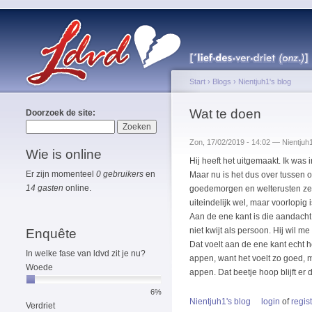
Start
›
Blogs
›
Nientjuh1's blog
Wat te doen
Doorzoek de site:
Zon, 17/02/2019 - 14:02 — Nientjuh
Wie is online
Hij heeft het uitgemaakt. Ik was 
Er zijn momenteel
0 gebruikers
en
Maar nu is het dus over tussen o
14 gasten
online.
goedemorgen en welterusten zeg
uiteindelijk wel, maar voorlopig i
Aan de ene kant is die aandacht v
niet kwijt als persoon. Hij wil m
Enquête
Dat voelt aan de ene kant echt h
In welke fase van ldvd zit je nu?
appen, want het voelt zo goed, ma
Woede
appen. Dat beetje hoop blijft er 
6%
Nientjuh1's blog
login
of
regis
Verdriet