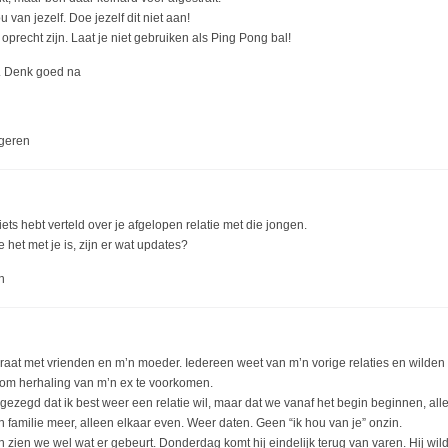
 van jezelf. Doe jezelf dit niet aan!
oprecht zijn. Laat je niet gebruiken als Ping Pong bal!
s. Denk goed na
geren
iets hebt verteld over je afgelopen relatie met die jongen.
het met je is, zijn er wat updates?
n
praat met vrienden en m’n moeder. Iedereen weet van m’n vorige relaties en wilden d
, om herhaling van m’n ex te voorkomen.
gezegd dat ik best weer een relatie wil, maar dat we vanaf het begin beginnen, alle
en familie meer, alleen elkaar even. Weer daten. Geen “ik hou van je” onzin.
zien we wel wat er gebeurt. Donderdag komt hij eindelijk terug van varen. Hij wil