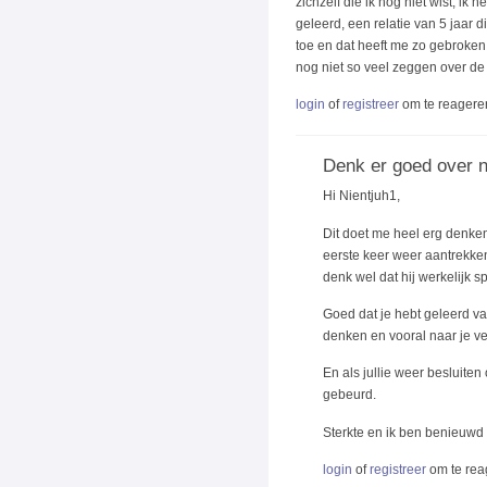
zichzelf die ik nog niet wist, ik
geleerd, een relatie van 5 jaar
toe en dat heeft me zo gebroken.
nog niet so veel zeggen over de 
login
of
registreer
om te reagere
Denk er goed over 
Hi Nientjuh1,
Dit doet me heel erg denken
eerste keer weer aantrekken
denk wel dat hij werkelijk s
Goed dat je hebt geleerd va
denken en vooral naar je ver
En als jullie weer besluite
gebeurd.
Sterkte en ik ben benieuwd h
login
of
registreer
om te rea