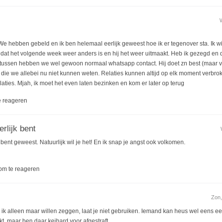
. We hebben gebeld en ik ben helemaal eerlijk geweest hoe ik er tegenover sta. Ik wi
dat het volgende week weer anders is en hij het weer uitmaakt. Heb ik gezegd en d
ussen hebben we wel gewoon normaal whatsapp contact. Hij doet zn best (maar 
 die we allebei nu niet kunnen weten. Relaties kunnen altijd op elk moment verbrok
elaties. Mjah, ik moet het even laten bezinken en kom er later op terug
 reageren
rlijk bent
 bent geweest. Natuurlijk wil je het! En ik snap je angst ook volkomen.
om te reageren
Zon,
ou ik alleen maar willen zeggen, laat je niet gebruiken. Iemand kan heus wel eens e
t, maar ben daar keihard voor afgestraft.