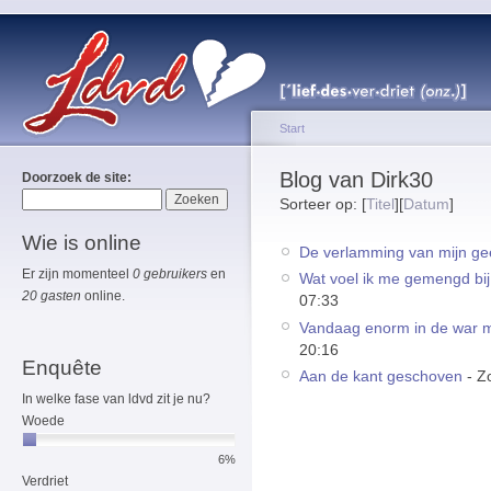
Start
Blog van Dirk30
Doorzoek de site:
Sorteer op: [
Titel
][
Datum
]
Wie is online
De verlamming van mijn ge
Er zijn momenteel
0 gebruikers
en
Wat voel ik me gemengd bij
20 gasten
online.
07:33
Vandaag enorm in de war m
20:16
Enquête
Aan de kant geschoven
- Z
In welke fase van ldvd zit je nu?
Woede
6%
Verdriet