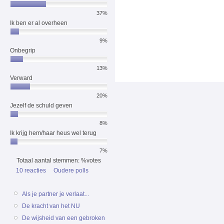
37%
Ik ben er al overheen
9%
Onbegrip
13%
Verward
20%
Jezelf de schuld geven
8%
Ik krijg hem/haar heus wel terug
7%
Totaal aantal stemmen: %votes
10 reacties
Oudere polls
Als je partner je verlaat...
De kracht van het NU
De wijsheid van een gebroken