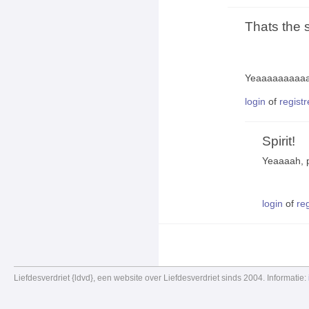
Thats the sp
Yeaaaaaaaaaa
login
of
registr
Spirit!
Yeaaaah, p
login
of
re
Liefdesverdriet {ldvd}, een website over Liefdesverdriet sinds 2004. Informatie: