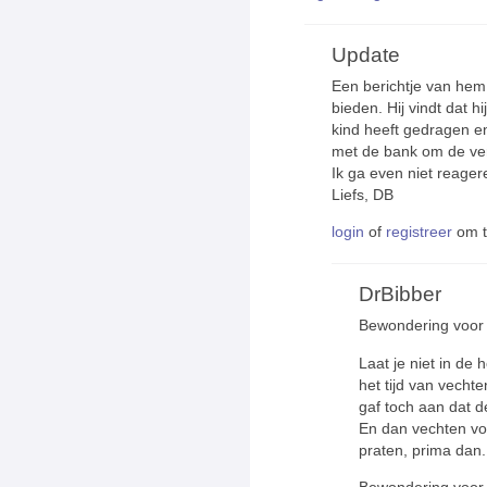
Update
Een berichtje van he
bieden. Hij vindt dat h
kind heeft gedragen e
met de bank om de ver
Ik ga even niet reager
Liefs, DB
login
of
registreer
om t
DrBibber
Bewondering voor je
Laat je niet in de h
het tijd van vechten
gaf toch aan dat d
En dan vechten voo
praten, prima dan..