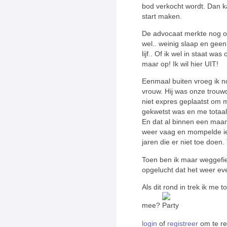
bod verkocht wordt. Dan k
start maken.
De advocaat merkte nog op d
wel.. weinig slaap en geen e
lijf.. Of ik wel in staat 
maar op! Ik wil hier UIT!
Eenmaal buiten vroeg ik n
vrouw. Hij was onze trouwd
niet expres geplaatst om mij
gekwetst was en me totaal
En dat al binnen een maand.
weer vaag en mompelde ie
jaren die er niet toe doen. 
Toen ben ik maar weggefie
opgelucht dat het weer ev
Als dit rond in trek ik me
mee?
login
of
registreer
om te r