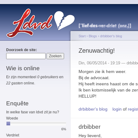
Start
›
Blogs
›
drbibber's blog
Zenuwachtig!
Doorzoek de site:
Din, 06/05/2014 - 19:19 — drbibb
Wie is online
Morgen zie ik hem weer.
Er zijn momenteel
0 gebruikers
en
Bij de advocaat.
22 gasten
online.
Hij heeft ineens haast om de 
Ik ben kotsmisselijk van de z
HELLUP!
Enquête
drbibber's blog
login
of
regis
In welke fase van ldvd zit je nu?
Woede
drbibber
6%
Hey lieverd,
Verdriet