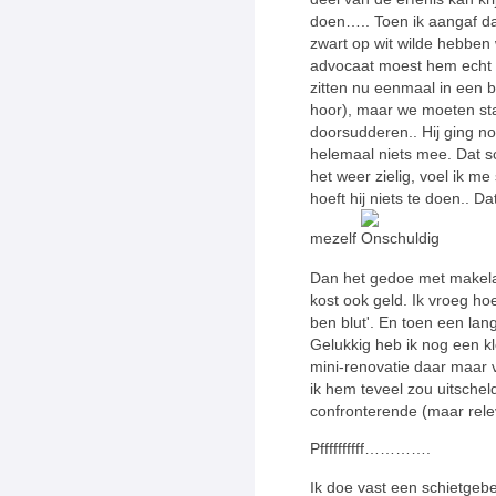
doen….. Toen ik aangaf d
zwart op wit wilde hebben 
advocaat moest hem echt 
zitten nu eenmaal in een b
hoor), maar we moeten sta
doorsudderen.. Hij ging no
helemaal niets mee. Dat sc
het weer zielig, voel ik me s
hoeft hij niets te doen.. D
mezelf
Dan het gedoe met makela
kost ook geld. Ik vroeg hoe 
ben blut'. En toen een la
Gelukkig heb ik nog een k
mini-renovatie daar maar v
ik hem teveel zou uitscheld
confronterende (maar relev
Pffffffffff………….
Ik doe vast een schietgebe