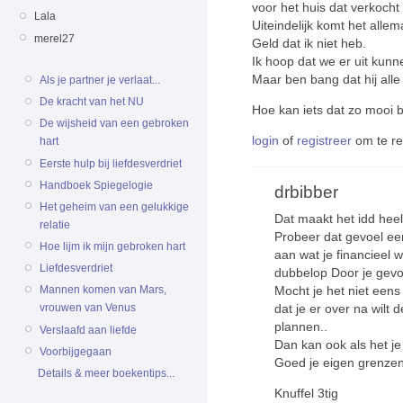
voor het huis dat verkoch
Lala
Uiteindelijk komt het allem
merel27
Geld dat ik niet heb.
Ik hoop dat we er uit kun
Maar ben bang dat hij alle 
Als je partner je verlaat...
De kracht van het NU
Hoe kan iets dat zo mooi 
De wijsheid van een gebroken
login
of
registreer
om te r
hart
Eerste hulp bij liefdesverdriet
Handboek Spiegelogie
drbibber
Het geheim van een gelukkige
Dat maakt het idd heel 
relatie
Probeer dat gevoel ee
Hoe lijm ik mijn gebroken hart
aan wat je financieel 
Liefdesverdriet
dubbelop Door je gevoe
Mocht je het niet eens
Mannen komen van Mars,
dat je er over na wilt 
vrouwen van Venus
plannen..
Verslaafd aan liefde
Dan kan ook als het je
Voorbijgegaan
Goed je eigen grenze
Details & meer boekentips...
Knuffel 3tig