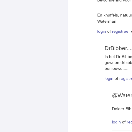
Bewondering voor j
En knuffels, natuur
Waterman
login
of
registreer
DrBibber....
Is het Dr Bibbe
gewoon drbibb
benieuwd.....
login
of
registr
@Wate
Dokter Bi
login
of
re