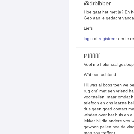
@drbibber
Hoe gaat het met je? En h
Geb aan je gedacht vanda
Liefs
login
of
registreer
om te r
Pffffffff
Voel me helemaal gesloop
Wát een ochtend….
Hij was al boos toen we b
rug om' met een vriend had
voorstellen, maar omdat hi
telefoon en ons laatste bel
dus geen goed contact me
winden over het huis en alle
lekker bij die andere vrouw
gewoon peilen hoe de vlag 
man zou treffen).