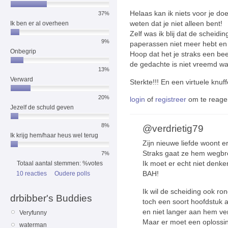
Helaas kan ik niets voor je do
37%
weten dat je niet alleen bent!
Ik ben er al overheen
Zelf was ik blij dat de scheid
9%
paperassen niet meer hebt en je
Onbegrip
Hoop dat het je straks een beet
de gedachte is niet vreemd want
13%
Verward
Sterkte!!! En een virtuele knuff
20%
login
of
registreer
om te reage
Jezelf de schuld geven
8%
@verdrietig79
Ik krijg hem/haar heus wel terug
Zijn nieuwe liefde woont e
Straks gaat ze hem wegbr
7%
Ik moet er echt niet denke
Totaal aantal stemmen: %votes
BAH!
10 reacties
Oudere polls
Ik wil de scheiding ook r
drbibber's Buddies
toch een soort hoofdstuk a
en niet langer aan hem ver
Veryfunny
Maar er moet een oplossi
waterman