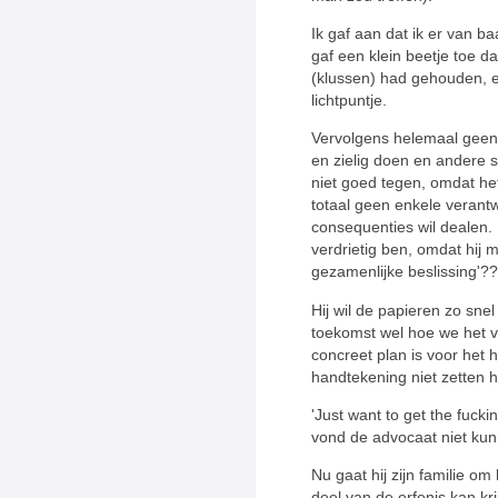
Ik gaf aan dat ik er van ba
gaf een klein beetje toe da
(klussen) had gehouden, e
lichtpuntje.
Vervolgens helemaal geen 
en zielig doen en andere s
niet goed tegen, omdat het
totaal geen enkele verant
consequenties wil dealen. 
verdrietig ben, omdat hij mi
gezamenlijke beslissing'??
Hij wil de papieren zo sne
toekomst wel hoe we het v
concreet plan is voor het 
handtekening niet zetten
'Just want to get the fuck
vond de advocaat niet kun
Nu gaat hij zijn familie om
deel van de erfenis kan kri