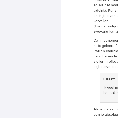
en als het nod
tijdelijk). Kun
en in je leven t
vervallen.
(Die natuurlij
zweverig kan z
Dat meenemend
hebt geleerd ?
Pall en Indubio
de schenen leg
stellen , reflec
objectieve fee
Citaat:
Ik voel 
het ook n
Als je instaat 
ben je absolu