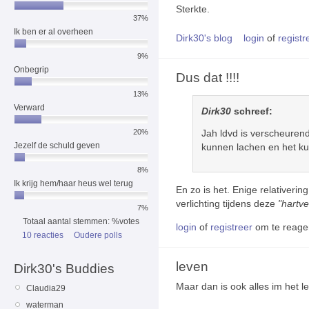
Sterkte.
37%
Ik ben er al overheen
Dirk30's blog
login
of
registr
9%
Onbegrip
Dus dat !!!!
13%
Verward
Dirk30
schreef:
Jah ldvd is verscheuren
20%
Jezelf de schuld geven
kunnen lachen en het ku
8%
Ik krijg hem/haar heus wel terug
En zo is het. Enige relativerin
verlichting tijdens deze
"hartv
7%
Totaal aantal stemmen: %votes
login
of
registreer
om te reage
10 reacties
Oudere polls
leven
Dirk30's Buddies
Maar dan is ook alles im het le
Claudia29
waterman