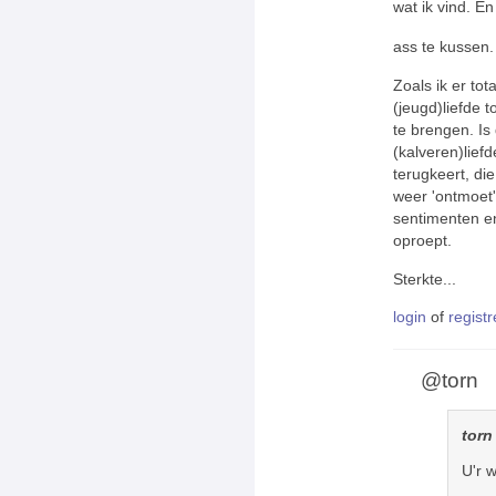
wat ik vind. En
ass te kussen
Zoals ik er to
(jeugd)liefde 
te brengen. Is
(kalveren)lief
terugkeert, die 
weer 'ontmoet'
sentimenten e
oproept.
Sterkte...
login
of
registr
@torn
torn
U'r 