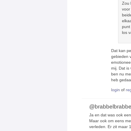
Zou h
voor
beid
elka
punt
los v
Dat kan pe
gebieden v
emotioneel
mij. Dat i
ben nu mee
heb gedaan
login
of
re
@brabbelbrabbe
Ja en dat was ook een 
Maar ook om eens meze
verleden. Er zit maar