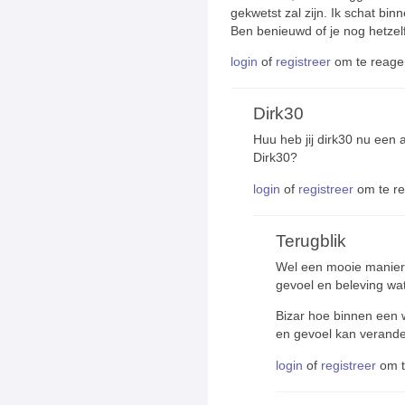
gekwetst zal zijn. Ik schat bi
Ben benieuwd of je nog hetzel
login
of
registreer
om te reage
Dirk30
Huu heb jij dirk30 nu een
Dirk30?
login
of
registreer
om te r
Terugblik
Wel een mooie manier 
gevoel en beleving wat
Bizar hoe binnen een w
en gevoel kan verand
login
of
registreer
om t