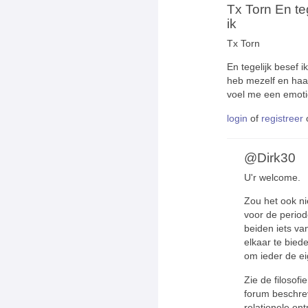
Tx Torn En te
ik
Tx Torn
En tegelijk besef i
heb mezelf en haar
voel me een emotio
login
of
registreer
@Dirk30
U'r welcome.
Zou het ook nie
voor de period
beiden iets va
elkaar te bied
om ieder de ei
Zie de filosofie
forum beschrev
relationele on