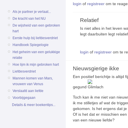
login
of
registreer
om te reage
Als je partner je verlaat...
De kracht van het NU
Relatief
De wijsheid van een gebroken
Is niet alles in het leven wat
hart
legt daarbuiten legt relatie
Eerste hulp bij liefdesverdriet
Handboek Spiegelogie
login
of
registreer
om te r
Het geheim van een gelukkige
relatie
Hoe lijm ik mijn gebroken hart
Nieuwsgierige ikke
Liefdesverdriet
Een positief berichtje is altijd f
Mannen komen van Mars,
vrouwen van Venus
gegund
Verslaafd aan liefde
Toch kan ik me niet van nieuw
Voorbijgegaan
ik me stilletjes af wat de trigg
Details & meer boekentips...
gekomen. Is het ergens dat je 
Of is het dat er misschien een
van een nieuwe liefde?