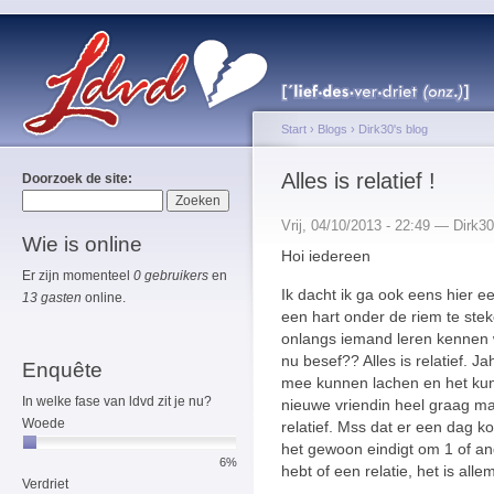
Start
›
Blogs
›
Dirk30's blog
Alles is relatief !
Doorzoek de site:
Vrij, 04/10/2013 - 22:49 — Dirk30
Wie is online
Hoi iedereen
Er zijn momenteel
0 gebruikers
en
Ik dacht ik ga ook eens hier e
13 gasten
online.
een hart onder de riem te stek
onlangs iemand leren kennen w
nu besef?? Alles is relatief. J
Enquête
mee kunnen lachen en het kun
In welke fase van ldvd zit je nu?
nieuwe vriendin heel graag maa
Woede
relatief. Mss dat er een dag 
het gewoon eindigt om 1 of and
6%
hebt of een relatie, het is allem
Verdriet