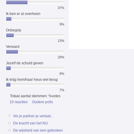
37%
Ik ben er al overheen
9%
Onbegrip
13%
Verward
20%
Jezelf de schuld geven
8%
Ik krijg hem/haar heus wel terug
7%
Totaal aantal stemmen: %votes
10 reacties
Oudere polls
Als je partner je verlaat...
De kracht van het NU
De wijsheid van een gebroken