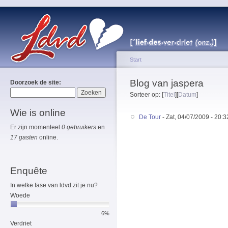
Start
Blog van jaspera
Doorzoek de site:
Sorteer op: [
Titel
][
Datum
]
Wie is online
De Tour
- Zat, 04/07/2009 - 20:3
Er zijn momenteel
0 gebruikers
en
17 gasten
online.
Enquête
In welke fase van ldvd zit je nu?
Woede
6%
Verdriet