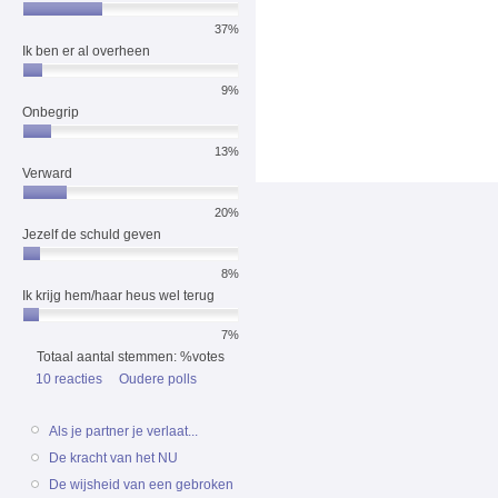
37%
Ik ben er al overheen
9%
Onbegrip
13%
Verward
20%
Jezelf de schuld geven
8%
Ik krijg hem/haar heus wel terug
7%
Totaal aantal stemmen: %votes
10 reacties
Oudere polls
Als je partner je verlaat...
De kracht van het NU
De wijsheid van een gebroken