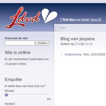
Start
Blog van jaspera
Doorzoek de site:
Sorteer op: [
Titel
][
Datum
]
Wie is online
Oudjaarsdag
- Don, 31/12/2020 
Er zijn momenteel
0 gebruikers
en
13 gasten
online.
Enquête
In welke fase van ldvd zit je nu?
Woede
6%
Verdriet