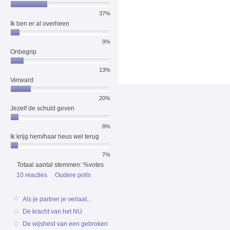
37%
Ik ben er al overheen
9%
Onbegrip
13%
Verward
20%
Jezelf de schuld geven
8%
Ik krijg hem/haar heus wel terug
7%
Totaal aantal stemmen: %votes
10 reacties
Oudere polls
Als je partner je verlaat...
De kracht van het NU
De wijsheid van een gebroken