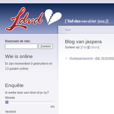
Start
Blog van jaspera
Doorzoek de site:
Sorteer op: [
Titel
][
Datum
]
Wie is online
Oudejaarsavond
- Zat, 31/12/20
Er zijn momenteel
0 gebruikers
en
13 gasten
online.
Enquête
In welke fase van ldvd zit je nu?
Woede
6%
Verdriet