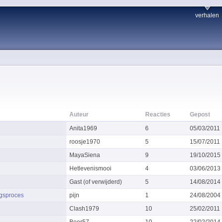
verhalen
Auteur
Reacties
Gepost
Anita1969
6
05/03/2011
roosje1970
5
15/07/2011
MayaSiena
9
19/10/2015
Hetlevenismooi
4
03/06/2013
Gast (of verwijderd)
5
14/08/2014
ngsproces
pijn
1
24/08/2004
Clash1979
10
25/02/2011
Beer57
10
22/02/2014