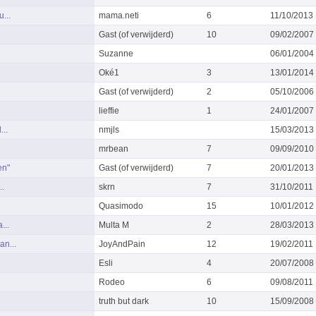
u...
mama.neti
6
11/10/2013
Gast (of verwijderd)
10
09/02/2007
Suzanne
06/01/2004
Oké1
3
13/01/2014
Gast (of verwijderd)
2
05/10/2006
lieffie
1
24/01/2007
...
nmjls
15/03/2013
mrbean
7
09/09/2010
en"
Gast (of verwijderd)
7
20/01/2013
..
skrn
7
31/10/2011
Quasimodo
15
10/01/2012
...
Multa M
2
28/03/2013
an...
JoyAndPain
12
19/02/2011
Esli
4
20/07/2008
Rodeo
6
09/08/2011
truth but dark
10
15/09/2008