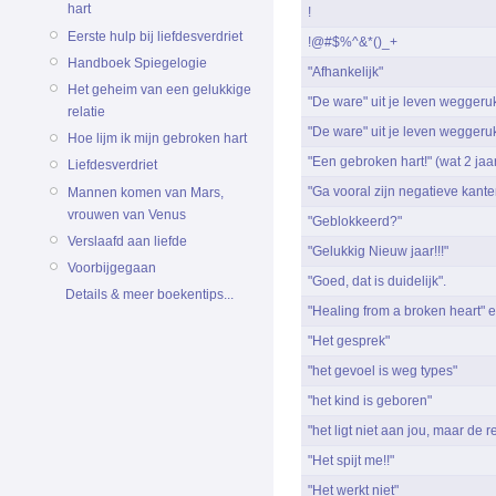
hart
!
Eerste hulp bij liefdesverdriet
!@#$%^&*()_+
Handboek Spiegelogie
"Afhankelijk"
Het geheim van een gelukkige
"De ware" uit je leven weggeruk
relatie
"De ware" uit je leven weggeruk
Hoe lijm ik mijn gebroken hart
"Een gebroken hart!" (wat 2 jaar.
Liefdesverdriet
"Ga vooral zijn negatieve kante
Mannen komen van Mars,
vrouwen van Venus
"Geblokkeerd?"
Verslaafd aan liefde
"Gelukkig Nieuw jaar!!!"
Voorbijgegaan
"Goed, dat is duidelijk".
Details & meer boekentips...
"Healing from a broken heart" e
"Het gesprek"
"het gevoel is weg types"
"het kind is geboren"
"het ligt niet aan jou, maar de r
"Het spijt me!!"
"Het werkt niet"