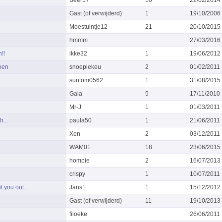
Gast (of verwijderd)
1
19/10/2006
Moestuintje12
21
20/10/2015
hmmm
27/03/2016
!!
ikke32
1
19/06/2012
doen
snoepiekeu
2
01/02/2011
suntom0562
1
31/08/2015
Gaia
5
17/11/2010
Mr-J
1
01/03/2011
...
paula50
1
21/06/2011
Xen
2
03/12/2011
WAM01
18
23/06/2015
hompie
2
16/07/2013
crispy
1
10/07/2011
t you out...
Jans1
1
15/12/2012
Gast (of verwijderd)
11
19/10/2013
filoeke
26/06/2011