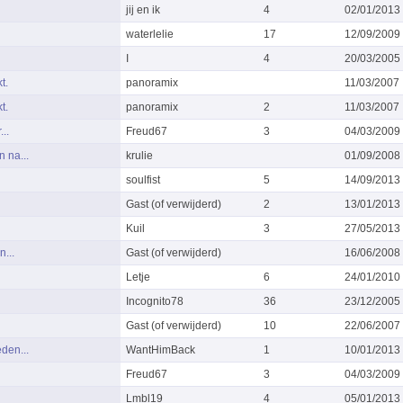
jij en ik
4
02/01/2013
waterlelie
17
12/09/2009
I
4
20/03/2005
t.
panoramix
11/03/2007
t.
panoramix
2
11/03/2007
..
Freud67
3
04/03/2009
n na...
krulie
01/09/2008
soulfist
5
14/09/2013
Gast (of verwijderd)
2
13/01/2013
Kuil
3
27/05/2013
n...
Gast (of verwijderd)
16/06/2008
Letje
6
24/01/2010
Incognito78
36
23/12/2005
Gast (of verwijderd)
10
22/06/2007
eden...
WantHimBack
1
10/01/2013
Freud67
3
04/03/2009
Lmbl19
4
05/01/2013