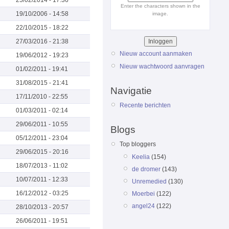
Enter the characters shown in the
19/10/2006 - 14:58
image.
22/10/2015 - 18:22
27/03/2016 - 21:38
Nieuw account aanmaken
19/06/2012 - 19:23
Nieuw wachtwoord aanvragen
01/02/2011 - 19:41
31/08/2015 - 21:41
Navigatie
17/11/2010 - 22:55
Recente berichten
01/03/2011 - 02:14
29/06/2011 - 10:55
Blogs
05/12/2011 - 23:04
Top bloggers
29/06/2015 - 20:16
Keelia
(154)
18/07/2013 - 11:02
de dromer
(143)
10/07/2011 - 12:33
Unremedied
(130)
16/12/2012 - 03:25
Moerbei
(122)
angel24
(122)
28/10/2013 - 20:57
26/06/2011 - 19:51