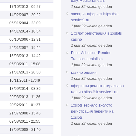
daly. Mediterranean.
17/10/2013 - 09:27
1 jaar 32 weken
geleden
электрик аферист https://sk-
14/02/2007 - 20:22
service1.ru
06/01/2004 - 23:09
1 jaar 32 weken
geleden
14/01/2014 - 10:34
1 хслот регистрация в 1xslots
05/10/2006 - 12:31
casino
1 jaar 32 weken
geleden
24/01/2007 - 19:44
Pose. Asbestos. Render.
15/03/2013 - 14:42
Transcendentalism.
05/03/2011 - 15:08
1 jaar 32 weken
geleden
21/01/2013 - 20:30
казино онлайн
1 jaar 32 weken
geleden
16/11/2011 - 17:49
аферисты ремонт стиральных
18/09/2014 - 03:36
машин https://sk-service1.ru
29/03/2013 - 11:26
1 jaar 32 weken
geleden
20/02/2011 - 01:37
1xslots зеркало 1хслотс
регистрация перейти на
21/07/2008 - 15:45
1xslots
09/08/2011 - 21:55
1 jaar 32 weken
geleden
17/09/2008 - 21:40