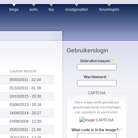
blogs
polls
faq
noodgevallen
forumregels
Gebruikerslogin
Gebruikersnaam:
*
Laatste bericht
Wachtwoord:
*
05/03/2011 - 22:34
01/10/2011 - 01:39
CAPTCHA
20/10/2015 - 20:30
Deze vraag wordt gesteld om
03/06/2013 - 20:18
geautomatiseerde inschrijvingen
van spambots te voorkomen.
16/08/2014 - 20:27
24/08/2004 - 12:28
25/02/2011 - 21:40
What code is in the image?:
*
25/02/2014 - 17:36