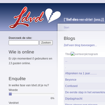
Start
Blogs
Doorzoek de site:
Zelf een blog toevoegen...
Wie is online
Titel
Er zijn momenteel
0 gebruikers
en
...
13 gasten
online.
.
Afspreken na 1 jaar..........
Enquête
Beyonce
In welke fase van ldvd zit je nu?
Confused
Woede
De eerste stap in het verwerki
6%
Dipdag/nacht
Verdriet
Disco alweer een nieuwe