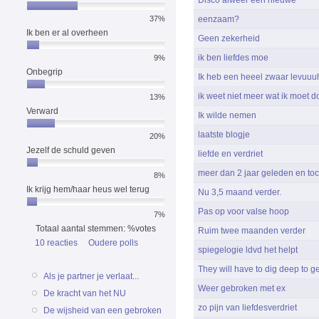
eenzaam?
37%
Ik ben er al overheen
Geen zekerheid
ik ben liefdes moe
9%
Onbegrip
Ik heb een heeel zwaar levuuuh
ik weet niet meer wat ik moet 
13%
Verward
Ik wilde nemen
laatste blogje
20%
Jezelf de schuld geven
liefde en verdriet
meer dan 2 jaar geleden en toch
8%
Ik krijg hem/haar heus wel terug
Nu 3,5 maand verder.
Pas op voor valse hoop
7%
Totaal aantal stemmen: %votes
Ruim twee maanden verder
10 reacties
Oudere polls
spiegelogie ldvd het helpt
They will have to dig deep to ge
Als je partner je verlaat...
Weer gebroken met ex
De kracht van het NU
zo pijn van liefdesverdriet
De wijsheid van een gebroken