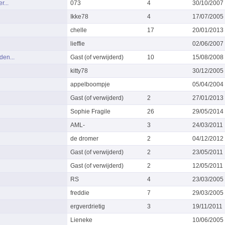
r...
073
4
30/10/2007
Ikke78
4
17/07/2005
chelle
17
20/01/2013
lieffie
02/06/2007
den...
Gast (of verwijderd)
10
15/08/2008
kitty78
30/12/2005
appelboompje
05/04/2004
Gast (of verwijderd)
2
27/01/2013
Sophie Fragile
26
29/05/2014
AML-
3
24/03/2011
de dromer
2
04/12/2012
Gast (of verwijderd)
2
23/05/2011
Gast (of verwijderd)
2
12/05/2011
RS
4
23/03/2005
freddie
7
29/03/2005
ergverdrietig
3
19/11/2011
Lieneke
10/06/2005