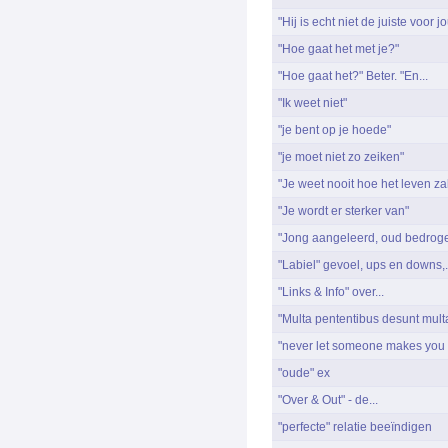
"Hij is echt niet de juiste voor jo
"Hoe gaat het met je?"
"Hoe gaat het?" Beter. "En...
"Ik weet niet"
"je bent op je hoede"
"je moet niet zo zeiken"
"Je weet nooit hoe het leven zal
"Je wordt er sterker van"
"Jong aangeleerd, oud bedrog
"Labiel" gevoel, ups en downs,.
"Links & Info" over...
"Multa pententibus desunt multa
"never let someone makes you 
"oude" ex
"Over & Out" - de...
"perfecte" relatie beeïndigen