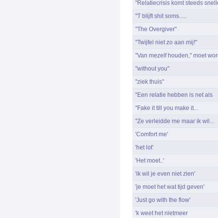
"Relatiecrisis komt steeds snelle
"T blijft shit soms.....
"The Overgiver"
"Twijfel niet zo aan mij!"
"Van mezelf houden," moet wor
"without you"
"ziek thuis"
''Een relatie hebben is net als
''Fake it till you make it...
''Ze verleidde me maar ik wil...
'Comfort me'
'het lot'
'Het moet..'
'ik wil je even niet zien'
'je moet het wat tijd geven'
'Just go with the flow'
'k weet het nietmeer